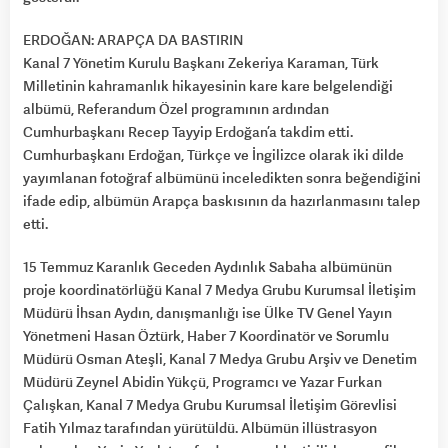
ERDOĞAN: ARAPÇA DA BASTIRIN
Kanal 7 Yönetim Kurulu Başkanı Zekeriya Karaman, Türk
Milletinin kahramanlık hikayesinin kare kare belgelendiği
albümü, Referandum Özel programının ardından
Cumhurbaşkanı Recep Tayyip Erdoğan’a takdim etti.
Cumhurbaşkanı Erdoğan, Türkçe ve İngilizce olarak iki dilde
yayımlanan fotoğraf albümünü inceledikten sonra beğendiğini
ifade edip, albümün Arapça baskısının da hazırlanmasını talep
etti.
15 Temmuz Karanlık Geceden Aydınlık Sabaha albümünün
proje koordinatörlüğü Kanal 7 Medya Grubu Kurumsal İletişim
Müdürü İhsan Aydın, danışmanlığı ise Ülke TV Genel Yayın
Yönetmeni Hasan Öztürk, Haber 7 Koordinatör ve Sorumlu
Müdürü Osman Ateşli, Kanal 7 Medya Grubu Arşiv ve Denetim
Müdürü Zeynel Abidin Yükçü, Programcı ve Yazar Furkan
Çalışkan, Kanal 7 Medya Grubu Kurumsal İletişim Görevlisi
Fatih Yılmaz tarafından yürütüldü. Albümün illüstrasyon