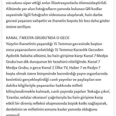
vücudunu siper ettiği anlar illüstrasyonlarla ölümsüzleştirildi.
Albümde yer alan fotoğrafların yanında bulunan QR kodlar
sayesinde ilgili fotoğrafın videosuna ulaşılarak, hain darbe
gecesi yaşanan vahşetin ve ihanetin boyutu bir kez daha gözler
önüne seriliyor.
KANAL 7 MEDYA GRUBU’NDA O GECE
Yüzyılın ihanetinin yaşandığı 15 Temmuz gecesinde baştan
sona yaşananların anlatıldığı 15 Temmuz Karanlık Geceden
Aydınlık Sabaha albümü, bu hain girişime karşı Kanal 7 Medya
Grubu’nun dik duruşunun bir tezahürü niteliğinde. Kanal 7
Medya Grubu, o gece Kanal 7, Ülke TV, Haber 7 ve Radyo 7
başta olmak üzere bünyesinde barındırdığı yayın organlarında
kesintisiz gerçekleştirdiği canlı yayınlar ve paylaşılan son
dakika bilgileriyle yaşananlar hakkında milleti
bilinçlendirmekle kalmadı, canlı yayında yapılan ‘Sokağa çıkın’,
‘Ezanlar, selalar okunsun’ çağrılarıyla bu hain girişime karşı
etkili bir direniş refleksi oluşmasında büyük katkı sağlayarak,
devletinin ve milletinin sonuna kadar yanında olduğunu
gösterdi.