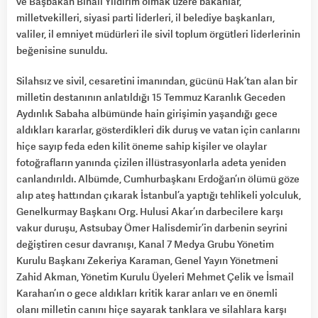
ve Başbakan Binali Yıldırım olmak üzere bakanlar,
milletvekilleri, siyasi parti liderleri, il belediye başkanları,
valiler, il emniyet müdürleri ile sivil toplum örgütleri liderlerinin
beğenisine sunuldu.
Silahsız ve sivil, cesaretini imanından, gücünü Hak’tan alan bir
milletin destanının anlatıldığı 15 Temmuz Karanlık Geceden
Aydınlık Sabaha albümünde hain girişimin yaşandığı gece
aldıkları kararlar, gösterdikleri dik duruş ve vatan için canlarını
hiçe sayıp feda eden kilit öneme sahip kişiler ve olaylar
fotoğrafların yanında çizilen illüstrasyonlarla adeta yeniden
canlandırıldı. Albümde, Cumhurbaşkanı Erdoğan’ın ölümü göze
alıp ateş hattından çıkarak İstanbul’a yaptığı tehlikeli yolculuk,
Genelkurmay Başkanı Org. Hulusi Akar’ın darbecilere karşı
vakur duruşu, Astsubay Ömer Halisdemir’in darbenin seyrini
değiştiren cesur davranışı, Kanal 7 Medya Grubu Yönetim
Kurulu Başkanı Zekeriya Karaman, Genel Yayın Yönetmeni
Zahid Akman, Yönetim Kurulu Üyeleri Mehmet Çelik ve İsmail
Karahan’ın o gece aldıkları kritik karar anları ve en önemli
olanı milletin canını hiçe sayarak tanklara ve silahlara karşı