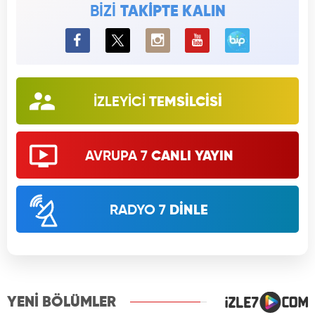
BİZİ
TAKİPTE KALIN
BiP
İZLEYİCİ
TEMSİLCİSİ
AVRUPA 7
CANLI YAYIN
RADYO 7
DİNLE
YENİ BÖLÜMLER