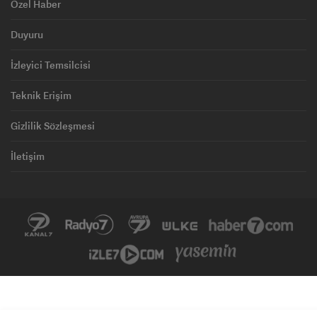
Özel Haber
Duyuru
İzleyici Temsilcisi
Teknik Erişim
Gizlilik Sözleşmesi
İletişim