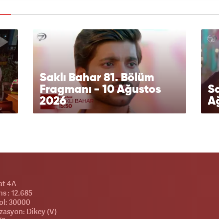
Saklı Bahar 81. Bölüm
Fragmanı - 10 Ağustos
Sa
2026
A
at 4A
s : 12.685
l: 30000
zasyon: Dikey (V)