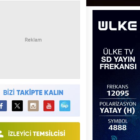
BİZİ
TAKİPTE KALIN
BiP
İZLEYİCİ
TEMSİLCİSİ