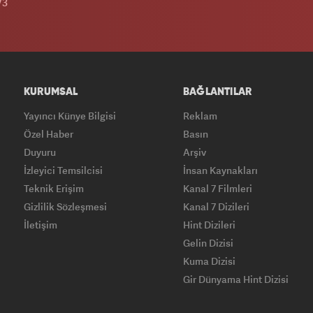
/3
KURUMSAL
BAĞLANTILAR
Yayıncı Künye Bilgisi
Reklam
Özel Haber
Basın
Duyuru
Arşiv
İzleyici Temsilcisi
İnsan Kaynakları
Teknik Erişim
Kanal 7 Filmleri
Gizlilik Sözleşmesi
Kanal 7 Dizileri
İletişim
Hint Dizileri
Gelin Dizisi
Kuma Dizisi
Gir Dünyama Hint Dizisi