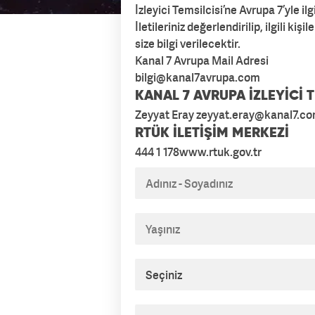
İzleyici Temsilcisi’ne Avrupa 7’yle ilgi
İletileriniz değerlendirilip, ilgili 
size bilgi verilecektir.
Kanal 7 Avrupa Mail Adresi
bilgi@kanal7avrupa.com
KANAL 7 AVRUPA İZLEYİCİ T
Zeyyat Eray zeyyat.eray@kanal7.co
RTÜK İLETİŞİM MERKEZİ
444 1 178
www.rtuk.gov.tr