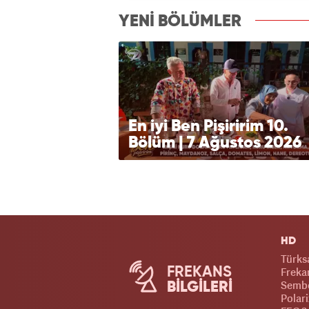
izle7.com
YENİ BÖLÜMLER
En iyi Ben Pişiririm 10.
Bölüm | 7 Ağustos 2026
HD
Türks
FREKANS
Frekan
Sembo
BİLGİLERİ
Polari