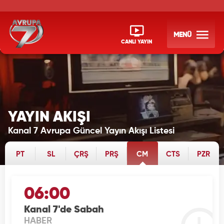
MENÜ
CANLI YAYIN
YAYIN AKIŞI
Kanal 7 Avrupa Güncel Yayın Akışı Listesi
PT
SL
ÇRŞ
PRŞ
CM
CTS
PZR
06:00
Kanal 7'de Sabah
HABER