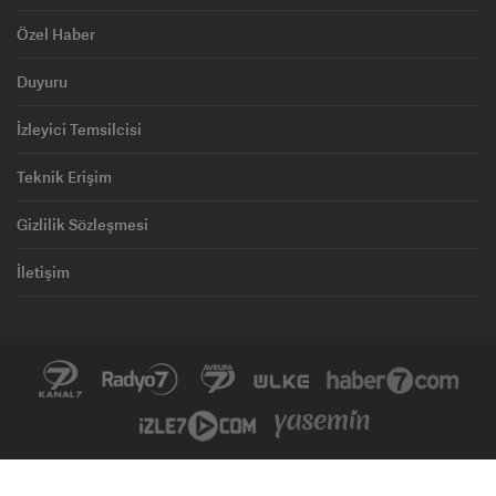
Özel Haber
Duyuru
İzleyici Temsilcisi
Teknik Erişim
Gizlilik Sözleşmesi
İletişim