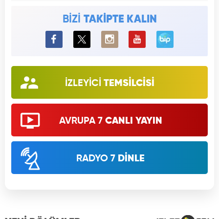
BİZİ
TAKİPTE KALIN
BiP
İZLEYİCİ
TEMSİLCİSİ
AVRUPA 7
CANLI YAYIN
RADYO 7
DİNLE