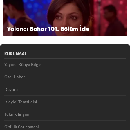
Yalancı Bahar 101. Bölüm İzle
KURUMSAL
Yayıncı Künye Bilgisi
Özel Haber
Duyuru
İzleyici Temsilcisi
Teknik Erişim
Gizlilik Sözleşmesi