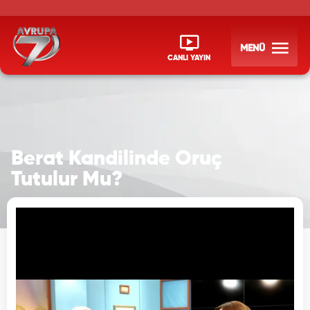
MENÜ
CANLI YAYIN
Berat Kandilinde Oruç
Tutulur Mu?