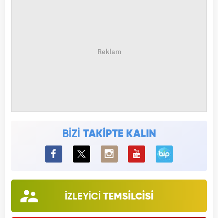
BİZİ
TAKİPTE KALIN
BiP
İZLEYİCİ
TEMSİLCİSİ