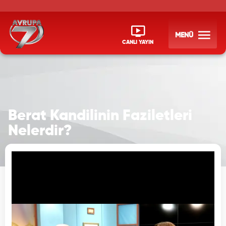
MENÜ
CANLI YAYIN
Berat Kandilinin Faziletleri
Nelerdir?