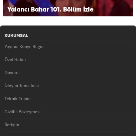
Yalancı Bahar 101. Bölüm İzle
KURUMSAL
Yayıncı Künye Bilgisi
Özel Haber
Duyuru
İzleyici Temsilcisi
Teknik Erişim
Gizlilik Sözleşmesi
İletişim