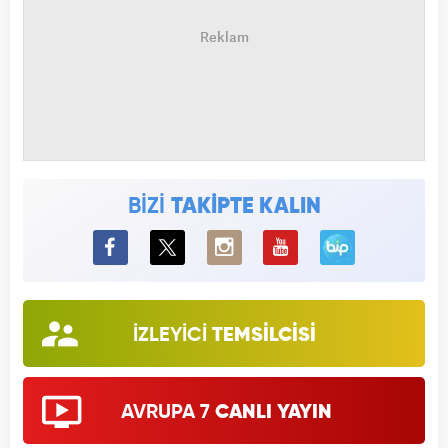
BİZİ
TAKİPTE KALIN
BiP
İZLEYİCİ
TEMSİLCİSİ
AVRUPA 7
CANLI YAYIN