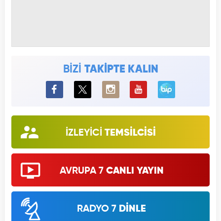
BİZİ
TAKİPTE KALIN
BiP
İZLEYİCİ
TEMSİLCİSİ
AVRUPA 7
CANLI YAYIN
RADYO 7
DİNLE