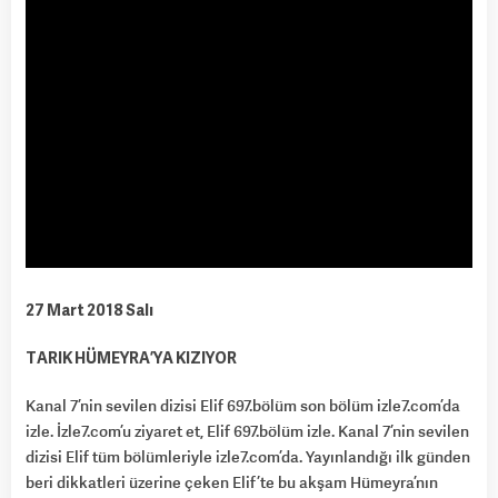
27 Mart 2018 Salı
TARIK HÜMEYRA’YA KIZIYOR
Kanal 7’nin sevilen dizisi Elif 697.bölüm son bölüm izle7.com’da
izle. İzle7.com’u ziyaret et, Elif 697.bölüm izle. Kanal 7’nin sevilen
dizisi Elif tüm bölümleriyle izle7.com’da. Yayınlandığı ilk günden
beri dikkatleri üzerine çeken Elif’te bu akşam Hümeyra’nın