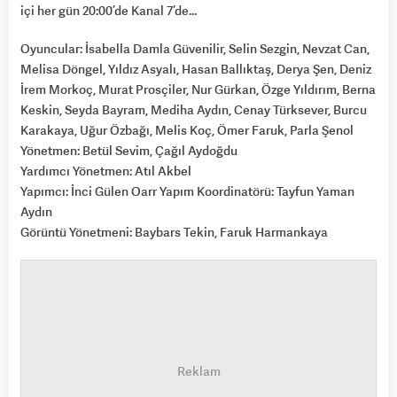
içi her gün 20:00’de Kanal 7’de…
Oyuncular: İsabella Damla Güvenilir, Selin Sezgin, Nevzat Can,
Melisa Döngel, Yıldız Asyalı, Hasan Ballıktaş, Derya Şen, Deniz
İrem Morkoç, Murat Prosçiler, Nur Gürkan, Özge Yıldırım, Berna
Keskin, Seyda Bayram, Mediha Aydın, Cenay Türksever, Burcu
Karakaya, Uğur Özbağı, Melis Koç, Ömer Faruk, Parla Şenol
Yönetmen: Betül Sevim, Çağıl Aydoğdu
Yardımcı Yönetmen: Atıl Akbel
Yapımcı: İnci Gülen Oarr Yapım Koordinatörü: Tayfun Yaman
Aydın
Görüntü Yönetmeni: Baybars Tekin, Faruk Harmankaya