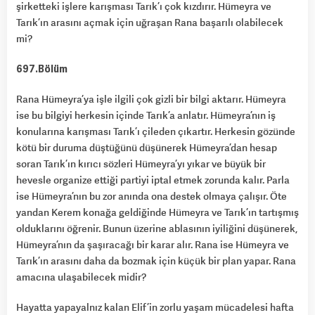
şirketteki işlere karışması Tarık’ı çok kızdırır. Hümeyra ve
Tarık’ın arasını açmak için uğraşan Rana başarılı olabilecek
mi?
697.Bölüm
Rana Hümeyra’ya işle ilgili çok gizli bir bilgi aktarır. Hümeyra
ise bu bilgiyi herkesin içinde Tarık’a anlatır. Hümeyra’nın iş
konularına karışması Tarık’ı çileden çıkartır. Herkesin gözünde
kötü bir duruma düştüğünü düşünerek Hümeyra’dan hesap
soran Tarık’ın kırıcı sözleri Hümeyra’yı yıkar ve büyük bir
hevesle organize ettiği partiyi iptal etmek zorunda kalır. Parla
ise Hümeyra’nın bu zor anında ona destek olmaya çalışır. Öte
yandan Kerem konağa geldiğinde Hümeyra ve Tarık’ın tartışmış
olduklarını öğrenir. Bunun üzerine ablasının iyiliğini düşünerek,
Hümeyra’nın da şaşıracağı bir karar alır. Rana ise Hümeyra ve
Tarık’ın arasını daha da bozmak için küçük bir plan yapar. Rana
amacına ulaşabilecek midir?
Hayatta yapayalnız kalan Elif’in zorlu yaşam mücadelesi hafta