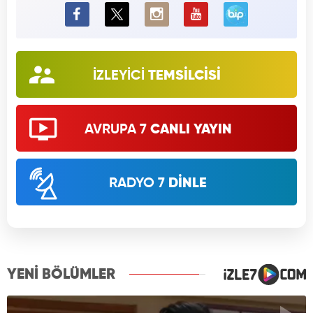
BiP
İZLEYİCİ
TEMSİLCİSİ
AVRUPA 7
CANLI YAYIN
RADYO 7
DİNLE
YENİ BÖLÜMLER