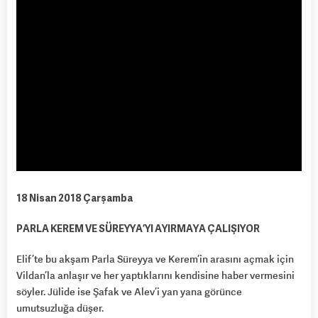
18 Nisan 2018 Çarşamba
PARLA KEREM VE SÜREYYA’YI AYIRMAYA ÇALIŞIYOR
Elif’te bu akşam Parla Süreyya ve Kerem’in arasını açmak için
Vildan’la anlaşır ve her yaptıklarını kendisine haber vermesini
söyler. Jülide ise Şafak ve Alev’i yan yana görünce
umutsuzluğa düşer.