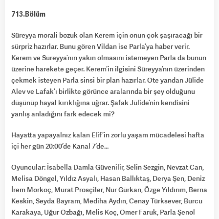
713.Bölüm
Süreyya morali bozuk olan Kerem için onun çok şaşıracağı bir
sürpriz hazırlar. Bunu gören Vildan ise Parla’ya haber verir.
Kerem ve Süreyya’nın yakın olmasını istemeyen Parla da bunun
üzerine harekete geçer. Kerem’in ilgisini Süreyya’nın üzerinden
çekmek isteyen Parla sinsi bir plan hazırlar. Öte yandan Jülide
Alev ve Lafak’ı birlikte görünce aralarında bir şey olduğunu
düşünüp hayal kırıklığına uğrar. Şafak Jülide’nin kendisini
yanlış anladığını fark edecek mi?
Hayatta yapayalnız kalan Elif’in zorlu yaşam mücadelesi hafta
içi her gün 20:00’de Kanal 7’de…
Oyuncular: İsabella Damla Güvenilir, Selin Sezgin, Nevzat Can,
Melisa Döngel, Yıldız Asyalı, Hasan Ballıktaş, Derya Şen, Deniz
İrem Morkoç, Murat Prosçiler, Nur Gürkan, Özge Yıldırım, Berna
Keskin, Seyda Bayram, Mediha Aydın, Cenay Türksever, Burcu
Karakaya, Uğur Özbağı, Melis Koç, Ömer Faruk, Parla Şenol