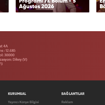
Programı 77. Bölüm - 5
En
Ağustos 2026
Bö
at 4A
s : 12.685
l: 30000
zasyon: Dikey (V)
/3
KURUMSAL
BAĞLANTILAR
Yayıncı Künye Bilgisi
Reklam