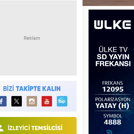
BİZİ
TAKİPTE KALIN
BiP
İZLEYİCİ
TEMSİLCİSİ