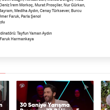
 Deniz İrem Morkoç, Murat Prosçiler, Nur Gürkan,
 Bayram, Mediha Aydın, Cenay Türksever, Burcu
Ömer Faruk, Parla Şenol
ğdu
rdinatörü: Tayfun Yaman Aydın
, Faruk Harmankaya
m
30 Saniye Yarışma