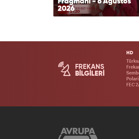
Fragmanı - 6 Ağustos
2026
HD
Türks
FREKANS
Frekan
Sembo
BİLGİLERİ
Polari
FEC 2