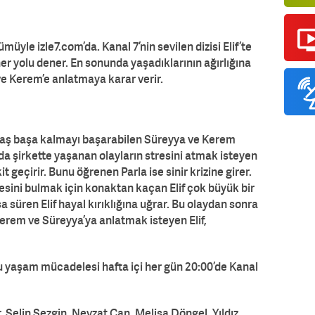
ümüyle izle7.com’da. Kanal 7’nin sevilen dizisi Elif’te
er yolu dener. En sonunda yaşadıklarının ağırlığına
ve Kerem’e anlatmaya karar verir.
baş başa kalmayı başarabilen Süreyya ve Kerem
a şirkette yaşanan olayların stresini atmak isteyen
t geçirir. Bunu öğrenen Parla ise sinir krizine girer.
sini bulmak için konaktan kaçan Elif çok büyük bir
sa süren Elif hayal kırıklığına uğrar. Bu olaydan sonra
erem ve Süreyya’ya anlatmak isteyen Elif,
lu yaşam mücadelesi hafta içi her gün 20:00’de Kanal
 Selin Sezgin, Nevzat Can, Melisa Döngel, Yıldız