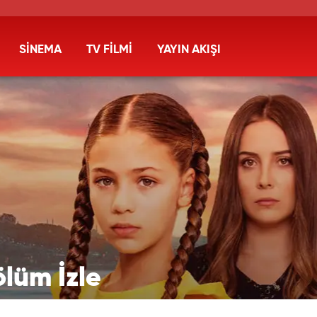
SİNEMA
TV FİLMİ
YAYIN AKIŞI
Bölüm İzle