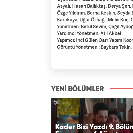
Asyalı, Hasan Ballıktaş, Derya Şen,
Özge Yıldırım, Berna Keskin, Seyda
Karakaya, Uğur Özbağı, Melis Koç, 
Yönetmen: Betül Sevim, Çağıl Aydo
Yardımcı Yönetmen: Atıl Akbel
Yapımcı: İnci Gülen Oarr Yapım Koo
Görüntü Yönetmeni: Baybars Tekin
izle7.com
YENİ BÖLÜMLER
Kader Bizi Yazdı 9. Bölü