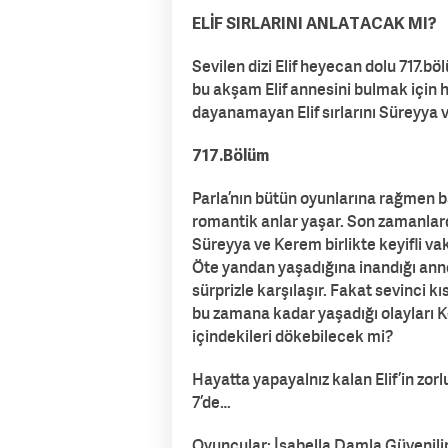
ELİF SIRLARINI ANLATACAK MI?
Sevilen dizi Elif heyecan dolu 717.böl
bu akşam Elif annesini bulmak için h
dayanamayan Elif sırlarını Süreyya 
717.Bölüm
Parla’nın bütün oyunlarına rağmen 
romantik anlar yaşar. Son zamanlard
Süreyya ve Kerem birlikte keyifli vaki
Öte yandan yaşadığına inandığı anne
sürprizle karşılaşır. Fakat sevinci kı
bu zamana kadar yaşadığı olayları K
içindekileri dökebilecek mi?
Hayatta yapayalnız kalan Elif’in zor
7’de…
Oyuncular: İsabella Damla Güvenilir,