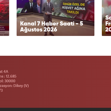
Sa
Kanal 7 Haber Saati - 5
F
Ağustos 2026
2
at 4A
s : 12.685
l: 30000
zasyon: Dikey (V)
/3