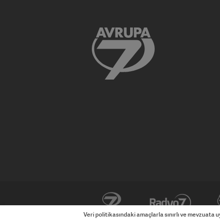
ÜlkeTV
Haber7
İzle7
Veri politikasındaki amaçlarla sınırlı ve mevzuata