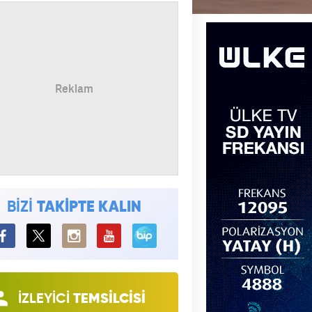
BİZİ
TAKİPTE KALIN
BiP
İZLEYİCİ
TEMSİLCİSİ