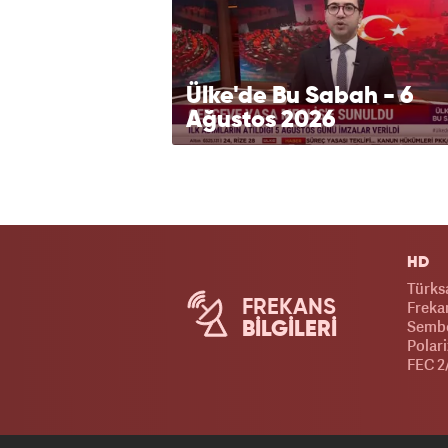
Ülke'de Bu Sabah - 6
Ağustos 2026
HD
Türks
FREKANS
Frekan
Sembo
BİLGİLERİ
Polari
FEC 2