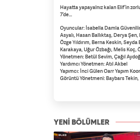
Hayatta yapayalnız kalan Elif’in zor
7’de…
Oyuncular: İsabella Damla Güvenilir,
Asyalı, Hasan Ballıktaş, Derya Şen,
Özge Yıldırım, Berna Keskin, Seyda
Karakaya, Uğur Özbağı, Melis Koç, 
Yönetmen: Betül Sevim, Çağıl Aydo
Yardımcı Yönetmen: Atıl Akbel
Yapımcı: İnci Gülen Oarr Yapım Koo
Görüntü Yönetmeni: Baybars Tekin
izle7.com
YENİ BÖLÜMLER