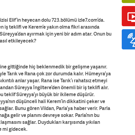
dizisi Elif’in heyecan dolu 723.bölümü izle7.com’da.
n iş teklifi ve Kerem’e yakın olma fikri arasında
i Süreyya’dan ayırmak için yeni bir adım atar. Onun bu
asıl etkileyecek?
ine gittiğinde hiç beklenmedik bir gelişme yaşanır.
yle Tarık ve Rana çok zor durumda kalır. Hümeyra’ya
ıntılı anlar yaşar. Rana ise Tarık’ı rahatsız etmeyi
andan Süreyya İngiltere’den önemli bir iş teklifi alır.
u teklif Süreyya’yı büyük bir ikileme düşürür.
a’nın düşünceli hali Kerem’in dikkatini çeker ve
ağlar. Bunu gören Vildan, Parla’ya haber verir. Parla
a gelir ve planını devreye sokar. Parla’nın bu
aşmasını sağlar. Duydukları karşısında yıkılan
ye mi gidecek.