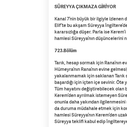
SÜREYYA ÇIKMAZA GİRİYOR
Kanal 7’nin büyük bir ilgiyle izlenen 
Elif’te bu akşam Süreyya İngiltere’de
kararsızlığa düşer. Parla ise Kerem’
hamlesi Süreyya’nın düşüncelerini n
723.Bölüm
Tarık, hesap sormak için Rana’nın ev
Hümeyra’nın Rana’nın evine gelmesi
yakalanmamak için saklanan Tarık sık
başardığı için içten içe sevinir. Öte y
Tüm hayatını değiştirebilecek olan b
Kerem’den ayrılmak istemeyen Süreyy
onunla daha yakından ilgilenmesini s
da duruma müdahale etmek için konağ
hamlesi Süreyya’nın Kerem’den uzakl
Süreyya teklifi kabul edip İngiltere