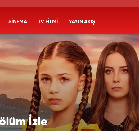
SİNEMA
TV FİLMİ
YAYIN AKIŞI
Bölüm İzle