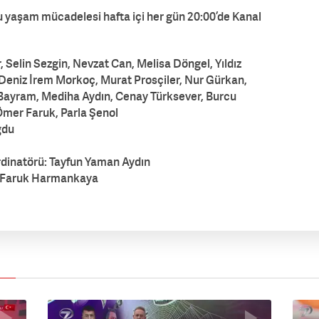
lu yaşam mücadelesi hafta içi her gün 20:00’de Kanal
 Selin Sezgin, Nevzat Can, Melisa Döngel, Yıldız
 Deniz İrem Morkoç, Murat Prosçiler, Nur Gürkan,
 Bayram, Mediha Aydın, Cenay Türksever, Burcu
Ömer Faruk, Parla Şenol
ğdu
rdinatörü: Tayfun Yaman Aydın
, Faruk Harmankaya