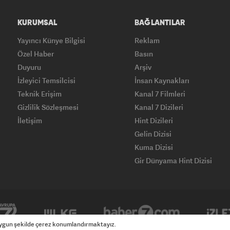
KURUMSAL
BAĞLANTILAR
Yayıncı Künye Bilgisi
Reklam
Özel Haber
Basın
Duyuru
Arşiv
İzleyici Temsilcisi
İnsan Kaynakları
Teknik Erişim
Kanal 7 Filmleri
Gizlilik Sözleşmesi
Kanal 7 Dizileri
İletişim
Hint Dizileri
Gelin Dizisi
Kuma Dizisi
Gir Dünyama Hint Dizisi
Yasemin
 uygun şekilde çerez konumlandırmaktayız.