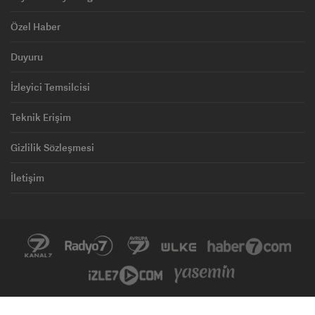
Özel Haber
Duyuru
İzleyici Temsilcisi
Teknik Erişim
Gizlilik Sözleşmesi
İletişim