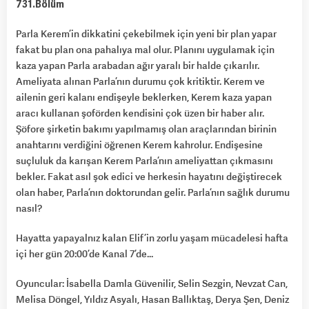
731.Bölüm
Parla Kerem’in dikkatini çekebilmek için yeni bir plan yapar
fakat bu plan ona pahalıya mal olur. Planını uygulamak için
kaza yapan Parla arabadan ağır yaralı bir halde çıkarılır.
Ameliyata alınan Parla’nın durumu çok kritiktir. Kerem ve
ailenin geri kalanı endişeyle beklerken, Kerem kaza yapan
aracı kullanan şoförden kendisini çok üzen bir haber alır.
Şöfore şirketin bakımı yapılmamış olan araçlarından birinin
anahtarını verdiğini öğrenen Kerem kahrolur. Endişesine
suçluluk da karışan Kerem Parla’nın ameliyattan çıkmasını
bekler. Fakat asıl şok edici ve herkesin hayatını değiştirecek
olan haber, Parla’nın doktorundan gelir. Parla’nın sağlık durumu
nasıl?
Hayatta yapayalnız kalan Elif’in zorlu yaşam mücadelesi hafta
içi her gün 20:00’de Kanal 7’de…
Oyuncular: İsabella Damla Güvenilir, Selin Sezgin, Nevzat Can,
Melisa Döngel, Yıldız Asyalı, Hasan Ballıktaş, Derya Şen, Deniz