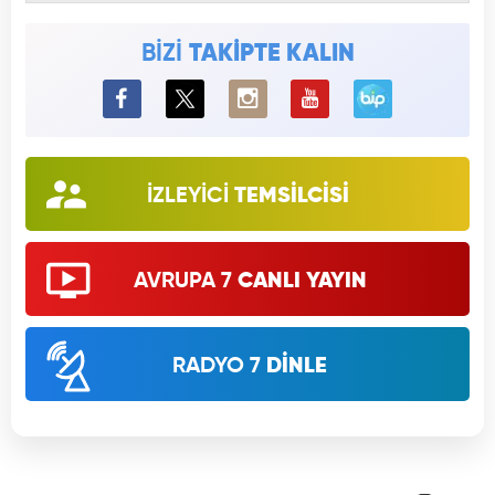
BİZİ
TAKİPTE KALIN
BiP
İZLEYİCİ
TEMSİLCİSİ
AVRUPA 7
CANLI YAYIN
RADYO 7
DİNLE