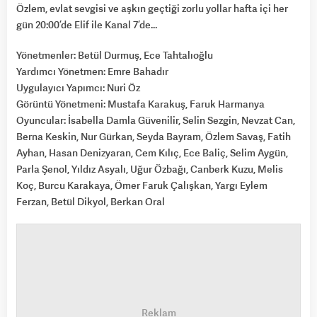
Özlem, evlat sevgisi ve aşkın geçtiği zorlu yollar hafta içi her
gün 20:00’de Elif ile Kanal 7’de…
Yönetmenler: Betül Durmuş, Ece Tahtalıoğlu
Yardımcı Yönetmen: Emre Bahadır
Uygulayıcı Yapımcı: Nuri Öz
Görüntü Yönetmeni: Mustafa Karakuş, Faruk Harmanya
Oyuncular: İsabella Damla Güvenilir, Selin Sezgin, Nevzat Can,
Berna Keskin, Nur Gürkan, Seyda Bayram, Özlem Savaş, Fatih
Ayhan, Hasan Denizyaran, Cem Kılıç, Ece Baliç, Selim Aygün,
Parla Şenol, Yıldız Asyalı, Uğur Özbağı, Canberk Kuzu, Melis
Koç, Burcu Karakaya, Ömer Faruk Çalışkan, Yargı Eylem
Ferzan, Betül Dikyol, Berkan Oral