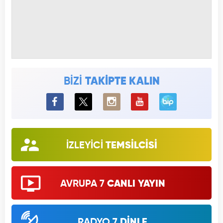
BİZİ
TAKİPTE KALIN
BiP
İZLEYİCİ
TEMSİLCİSİ
AVRUPA 7
CANLI YAYIN
RADYO 7
DİNLE