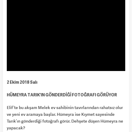
2 Ekim 2018 Salı
HÜMEYRA TARIK’IN GÖNDERDİĞİ FOTOĞRAFI GÖRÜYOR
Elif’te bu akşam Melek ev sahibinin tavırlarından rahatsız olur
ve yeni ev aramaya başlar. Hümeyra ise Kıymet sayesinde
Tarık’ın gönderdiği fotoğrafı görür. Dehşete düşen Hümeyra ne
yapacak?