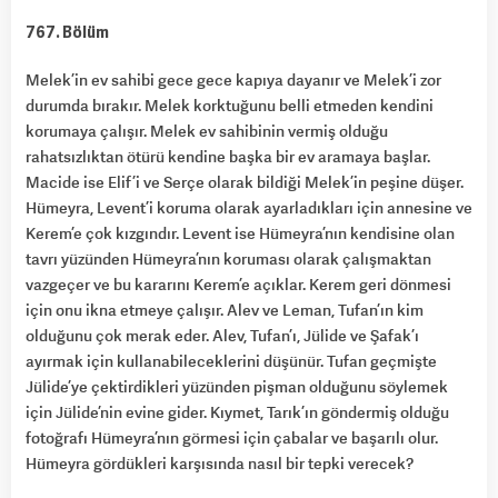
767. Bölüm
Melek’in ev sahibi gece gece kapıya dayanır ve Melek’i zor
durumda bırakır. Melek korktuğunu belli etmeden kendini
korumaya çalışır. Melek ev sahibinin vermiş olduğu
rahatsızlıktan ötürü kendine başka bir ev aramaya başlar.
Macide ise Elif’i ve Serçe olarak bildiği Melek’in peşine düşer.
Hümeyra, Levent’i koruma olarak ayarladıkları için annesine ve
Kerem’e çok kızgındır. Levent ise Hümeyra’nın kendisine olan
tavrı yüzünden Hümeyra’nın koruması olarak çalışmaktan
vazgeçer ve bu kararını Kerem’e açıklar. Kerem geri dönmesi
için onu ikna etmeye çalışır. Alev ve Leman, Tufan’ın kim
olduğunu çok merak eder. Alev, Tufan’ı, Jülide ve Şafak’ı
ayırmak için kullanabileceklerini düşünür. Tufan geçmişte
Jülide’ye çektirdikleri yüzünden pişman olduğunu söylemek
için Jülide’nin evine gider. Kıymet, Tarık’ın göndermiş olduğu
fotoğrafı Hümeyra’nın görmesi için çabalar ve başarılı olur.
Hümeyra gördükleri karşısında nasıl bir tepki verecek?