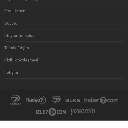
Özel Haber
Duyuru
İzleyici Temsilcisi
Teknik Erişim
Gizlilik Sözleşmesi
İletişim