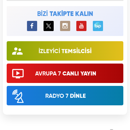
BİZİ
TAKİPTE KALIN
BiP
İZLEYİCİ
TEMSİLCİSİ
AVRUPA 7
CANLI YAYIN
RADYO 7
DİNLE