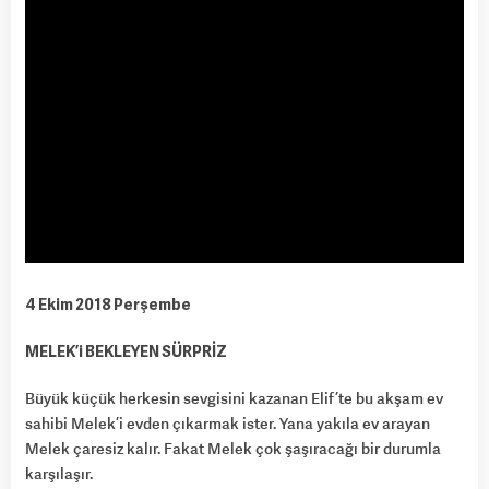
4 Ekim 2018 Perşembe
MELEK’i BEKLEYEN SÜRPRİZ
Büyük küçük herkesin sevgisini kazanan Elif’te bu akşam ev
sahibi Melek’i evden çıkarmak ister. Yana yakıla ev arayan
Melek çaresiz kalır. Fakat Melek çok şaşıracağı bir durumla
karşılaşır.