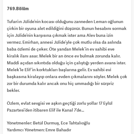
769.Bölüm
Tufan’ın Jülide’nin kocası olduğunu zanneden Leman oğlunun
çirkin bir oyuna alet edildiğini düşünür. Bunun hesabını sormak
için Jülide’nin karşısına çıkmak ister ama Alev buna izin
vermez. Emirhan, annesi Jülide’yle çok mutlu olsa da aslında
baba özlemi de çeker. Öte yandan Melek’in ev sahibi eve
kiralık ilanı asar. Melek bir an önce ev bulmak zorunda kalır.
Maddi açıdan sıkıntıda olduğu için çalıştığı yerden avans ister.
Melek’le Elif’in korktukları başlarına gelir. Ev sahibi evi
başkasına kiralayıp onlara evden çıkmalarını söyler. Melek çok
zor bir durumda kalır ancak onu hiç ummadığı bir sürpriz
bekler.
Özlem, evlat sevgisi ve aşkın geçtiği zorlu yollar 17 Eylül
Pazartesi’den itibaren Elif ile Kanal 7’de…
Yönetmenler: Betül Durmuş, Ece Tahtalıoğlu
Yardımcı Yönetmen: Emre Bahadır