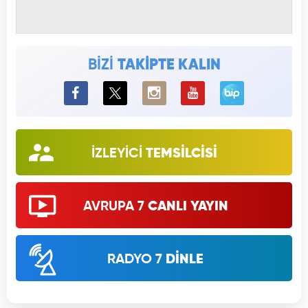
BİZİ
TAKİPTE KALIN
BiP
İZLEYİCİ
TEMSİLCİSİ
AVRUPA 7
CANLI YAYIN
RADYO 7
DİNLE