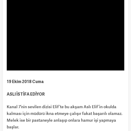
19 Ekim 2018 Cuma
ASLI İSTİFA EDİYOR
Kanal 7’nin sevilen dizisi Elif’te bu akşam Aslı Elif’in okulda
kalması için müdürü ikna etmeye çalışır fakat başarılı olamaz.
Melek ise bir pastaneyle anlaşıp onlara hamur işi yapmaya
başlar.