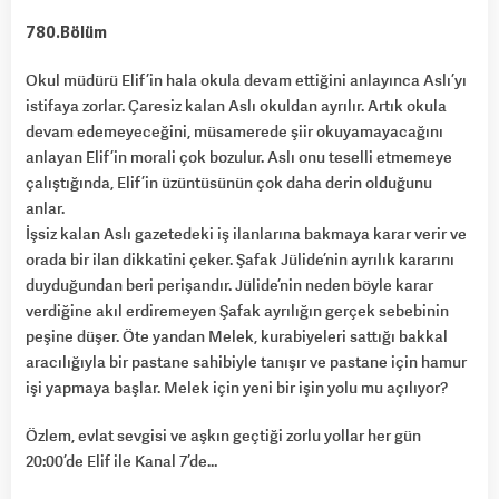
780.Bölüm
Okul müdürü Elif’in hala okula devam ettiğini anlayınca Aslı’yı
istifaya zorlar. Çaresiz kalan Aslı okuldan ayrılır. Artık okula
devam edemeyeceğini, müsamerede şiir okuyamayacağını
anlayan Elif’in morali çok bozulur. Aslı onu teselli etmemeye
çalıştığında, Elif’in üzüntüsünün çok daha derin olduğunu
anlar.
İşsiz kalan Aslı gazetedeki iş ilanlarına bakmaya karar verir ve
orada bir ilan dikkatini çeker. Şafak Jülide’nin ayrılık kararını
duyduğundan beri perişandır. Jülide’nin neden böyle karar
verdiğine akıl erdiremeyen Şafak ayrılığın gerçek sebebinin
peşine düşer. Öte yandan Melek, kurabiyeleri sattığı bakkal
aracılığıyla bir pastane sahibiyle tanışır ve pastane için hamur
işi yapmaya başlar. Melek için yeni bir işin yolu mu açılıyor?
Özlem, evlat sevgisi ve aşkın geçtiği zorlu yollar her gün
20:00’de Elif ile Kanal 7’de…