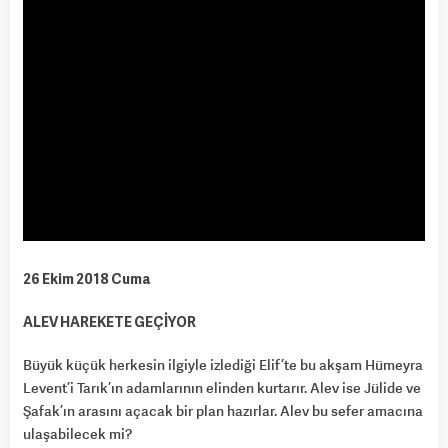
26 Ekim 2018 Cuma
ALEV HAREKETE GEÇİYOR
Büyük küçük herkesin ilgiyle izlediği Elif’te bu akşam Hümeyra
Levent’i Tarık’ın adamlarının elinden kurtarır. Alev ise Jülide ve
Şafak’ın arasını açacak bir plan hazırlar. Alev bu sefer amacına
ulaşabilecek mi?