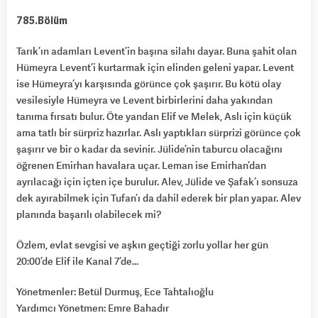
785.Bölüm
Tarık’ın adamları Levent’in başına silahı dayar. Buna şahit olan
Hümeyra Levent’i kurtarmak için elinden geleni yapar. Levent
ise Hümeyra’yı karşısında görünce çok şaşırır. Bu kötü olay
vesilesiyle Hümeyra ve Levent birbirlerini daha yakından
tanıma fırsatı bulur. Öte yandan Elif ve Melek, Aslı için küçük
ama tatlı bir sürpriz hazırlar. Aslı yaptıkları sürprizi görünce çok
şaşırır ve bir o kadar da sevinir. Jülide’nin taburcu olacağını
öğrenen Emirhan havalara uçar. Leman ise Emirhan’dan
ayrılacağı için içten içe burulur. Alev, Jülide ve Şafak’ı sonsuza
dek ayırabilmek için Tufan’ı da dahil ederek bir plan yapar. Alev
planında başarılı olabilecek mi?
Özlem, evlat sevgisi ve aşkın geçtiği zorlu yollar her gün
20:00’de Elif ile Kanal 7’de…
Yönetmenler: Betül Durmuş, Ece Tahtalıoğlu
Yardımcı Yönetmen: Emre Bahadır