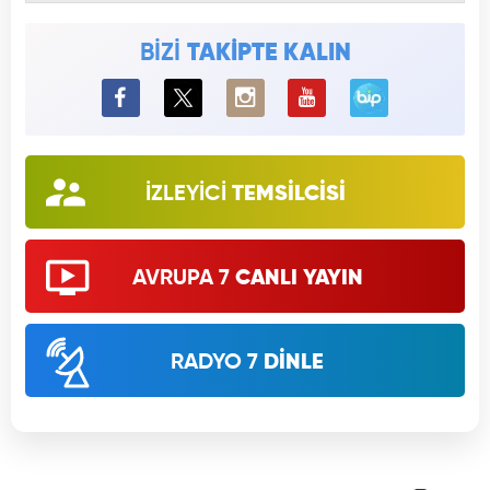
BİZİ
TAKİPTE KALIN
BiP
İZLEYİCİ
TEMSİLCİSİ
AVRUPA 7
CANLI YAYIN
RADYO 7
DİNLE