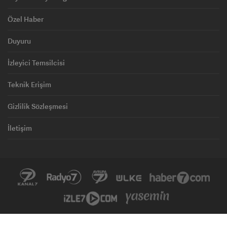
Özel Haber
Duyuru
İzleyici Temsilcisi
Teknik Erişim
Gizlilik Sözleşmesi
İletişim