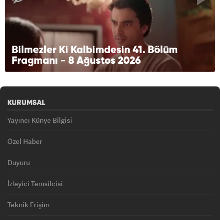
Bilmezler Ki Kalbimdesin 41. Bölüm
Fragmanı - 8 Ağustos 2026
KURUMSAL
Yayıncı Künye Bilgisi
Özel Haber
Duyuru
İzleyici Temsilcisi
Teknik Erişim