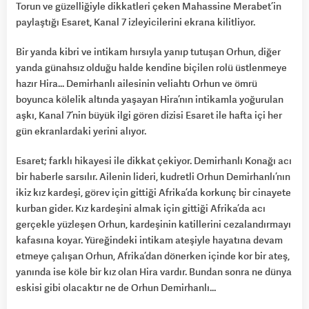
Torun ve güzelliğiyle dikkatleri çeken Mahassine Merabet’in
paylaştığı Esaret, Kanal 7 izleyicilerini ekrana kilitliyor.
Bir yanda kibri ve intikam hırsıyla yanıp tutuşan Orhun, diğer
yanda günahsız olduğu halde kendine biçilen rolü üstlenmeye
hazır Hira… Demirhanlı ailesinin veliahtı Orhun ve ömrü
boyunca kölelik altında yaşayan Hira’nın intikamla yoğurulan
aşkı, Kanal 7’nin büyük ilgi gören dizisi Esaret ile hafta içi her
gün ekranlardaki yerini alıyor.
Esaret; farklı hikayesi ile dikkat çekiyor. Demirhanlı Konağı acı
bir haberle sarsılır. Ailenin lideri, kudretli Orhun Demirhanlı’nın
ikiz kız kardeşi, görev için gittiği Afrika’da korkunç bir cinayete
kurban gider. Kız kardeşini almak için gittiği Afrika’da acı
gerçekle yüzleşen Orhun, kardeşinin katillerini cezalandırmayı
kafasına koyar. Yüreğindeki intikam ateşiyle hayatına devam
etmeye çalışan Orhun, Afrika’dan dönerken içinde kor bir ateş,
yanında ise köle bir kız olan Hira vardır. Bundan sonra ne dünya
eskisi gibi olacaktır ne de Orhun Demirhanlı…