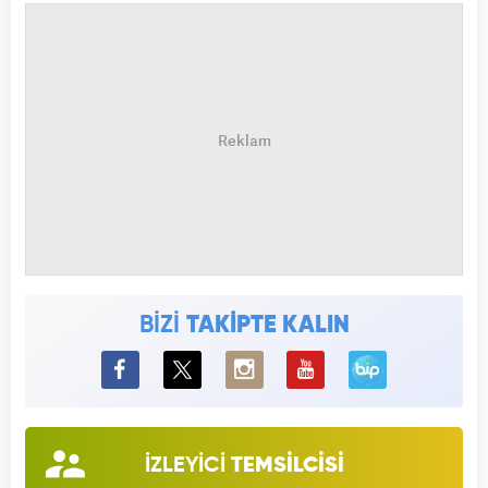
BİZİ
TAKİPTE KALIN
BiP
İZLEYİCİ
TEMSİLCİSİ