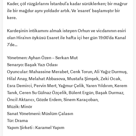
Kader, çöl rüzgârlarını İstanbul’a kadar sürüklerken; bir mağrur
ile bir mağdur aynı yoldadır artık. Ve ‘esaret’ başlamıştır bir
kere.
Kardeşinin intikamını almak isteyen Orhun ve vicdanının esiri
olan Hira’nın öyküsü Esaret ile hafta içi her gün 19:00’da Kanal
7’de…
Yönetmen: Ayhan Özen – Serkan Mut
Senaryo: Başak Yazı Odası
Oyuncular: Mahassine Merabet, Cenk Torun, Ali Yağız Durmuş,
Hilal Anay, Melahat Abbasova, Mustafa Şimşek, Zeki Ocak,
Esra Demirci, Pervin Mert, Yağmur Çelik, Yaren Yıldırım, Kerem
Tanık, Ceren Su Gülnaz Özçelik, Bülent Ergün, Başak Durmaz,
Öncil Aktarıcı, Gözde Erdem, Sinem Karaçoban,
Müzik: Minör
Sanat Yönetmeni: Müslüm Çalasın
Tür: Drama
Yapım Şirketi : Karamel Yapım