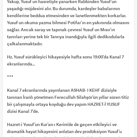
Yakup, Yusuf un hasretiyle yanarken Rabbinden Yusuf’un
yaşadığı müjdesini alır. Bu durumda, kardeşler babalarının
kendilerine beddua etmesinden ve lanetlenmekten korkarlar.
Yusuf un okuma yazma bilmesi Potifar’ın en yakınında olmasını
sağlar. Ancak saray ve tapınak çevresi Yusuf un Mısır’ın
tanrıları yerine tek bir Tanrıya inandığıyla ilgili dedikodularla
çalkalanmaktadır.
Hz. Yusuf sürükleyici hikayesiyle hafta sonu 19:00’da Kanal 7
ekranlarında…
***
Kanal 7 ekranlarında yayınlanan ASHAB- I KEHF dizisiyle
tanınan İranlı yönetmen Ferecullah Silahşör’ün yıllar süren titiz
bir çalışmayla ortaya koyduğu dev yapım HAZRET-İ YUSUF
dizisi Kanal 7’de.
Hazret-i Yusuf’un Kur’an-ı Kerim’de de geçen etkileyici ve
dramatik hayat hikayesini anlatan dev prodüksiyon Yusuf’u