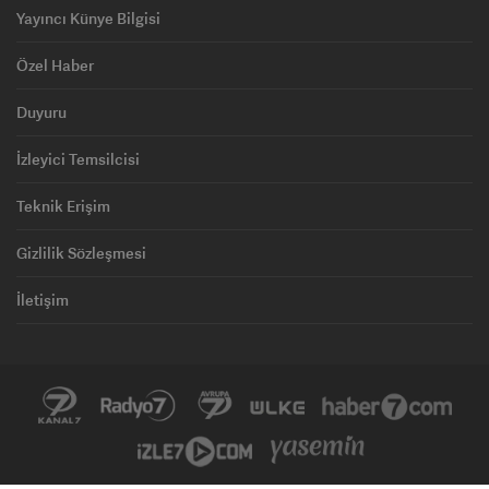
Yayıncı Künye Bilgisi
Özel Haber
Duyuru
İzleyici Temsilcisi
Teknik Erişim
Gizlilik Sözleşmesi
İletişim