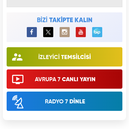
BİZİ
TAKİPTE KALIN
BiP
İZLEYİCİ
TEMSİLCİSİ
AVRUPA 7
CANLI YAYIN
RADYO 7
DİNLE