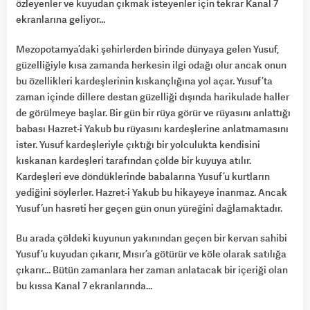
özleyenler ve kuyudan çıkmak isteyenler için tekrar Kanal 7
ekranlarına geliyor…
Mezopotamya’daki şehirlerden birinde dünyaya gelen Yusuf,
güzelliğiyle kısa zamanda herkesin ilgi odağı olur ancak onun
bu özellikleri kardeşlerinin kıskançlığına yol açar. Yusuf’ta
zaman içinde dillere destan güzelliği dışında harikulade haller
de görülmeye başlar. Bir gün bir rüya görür ve rüyasını anlattığı
babası Hazret-i Yakub bu rüyasını kardeşlerine anlatmamasını
ister. Yusuf kardeşleriyle çıktığı bir yolculukta kendisini
kıskanan kardeşleri tarafından çölde bir kuyuya atılır.
Kardeşleri eve döndüklerinde babalarına Yusuf’u kurtların
yediğini söylerler. Hazret-i Yakub bu hikayeye inanmaz. Ancak
Yusuf’un hasreti her geçen gün onun yüreğini dağlamaktadır.
Bu arada çöldeki kuyunun yakınından geçen bir kervan sahibi
Yusuf’u kuyudan çıkarır, Mısır’a götürür ve köle olarak satılığa
çıkarır… Bütün zamanlara her zaman anlatacak bir içeriği olan
bu kıssa Kanal 7 ekranlarında…