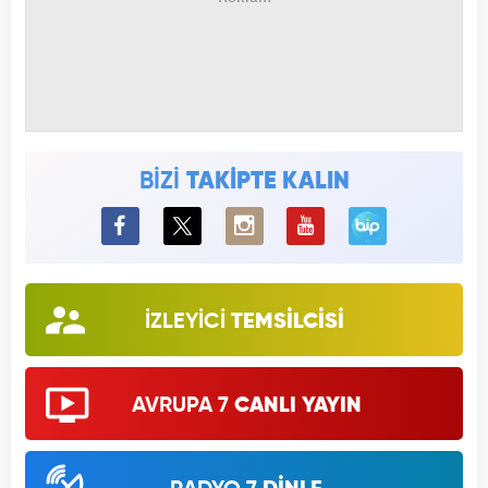
BİZİ
TAKİPTE KALIN
BiP
İZLEYİCİ
TEMSİLCİSİ
AVRUPA 7
CANLI YAYIN