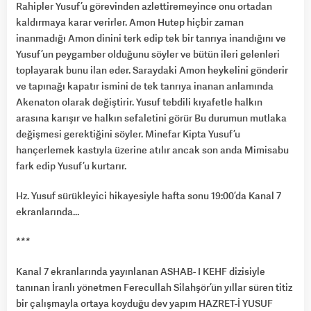
Rahipler Yusuf’u görevinden azlettiremeyince onu ortadan
kaldırmaya karar verirler. Amon Hutep hiçbir zaman
inanmadığı Amon dinini terk edip tek bir tanrıya inandığını ve
Yusuf’un peygamber olduğunu söyler ve bütün ileri gelenleri
toplayarak bunu ilan eder. Saraydaki Amon heykelini gönderir
ve tapınağı kapatır ismini de tek tanrıya inanan anlamında
Akenaton olarak değiştirir. Yusuf tebdili kıyafetle halkın
arasına karışır ve halkın sefaletini görür Bu durumun mutlaka
değişmesi gerektiğini söyler. Minefar Kipta Yusuf’u
hançerlemek kastıyla üzerine atılır ancak son anda Mimisabu
fark edip Yusuf’u kurtarır.
Hz. Yusuf sürükleyici hikayesiyle hafta sonu 19:00’da Kanal 7
ekranlarında…
***
Kanal 7 ekranlarında yayınlanan ASHAB- I KEHF dizisiyle
tanınan İranlı yönetmen Ferecullah Silahşör’ün yıllar süren titiz
bir çalışmayla ortaya koyduğu dev yapım HAZRET-İ YUSUF