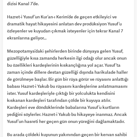
dizisi Kanal 7’de.
Hazret-i Yusuf’un Kur’an-ı Kerim’de de geçen etkileyici ve
dramatik hayat hikayesini anlatan dev prodüksiyon Yusuf’u
özleyenler ve kuyudan çıkmak isteyenler için tekrar Kanal 7
ekranlarına geliyor…
Mezopotamya’daki şehirlerden birinde dünyaya gelen Yusuf,
güzelliğiyle kısa zamanda herkesin ilgi odağı olur ancak onun
bu özellikleri kardeşlerinin kıskançlığına yol açar. Yusuf’ta
zaman içinde dillere destan güzelliği dışında harikulade haller
de görülmeye başlar. Bir gün bir rüya görür ve rüyasını anlattığı
babası Hazret-i Yakub bu rüyasını kardeşlerine anlatmamasını
ister. Yusuf kardeşleriyle çıktığı bir yolculukta kendisini
kıskanan kardeşleri tarafından çölde bir kuyuya atılır.
Kardeşleri eve döndüklerinde babalarına Yusuf’u kurtların
yediğini söylerler. Hazret-i Yakub bu hikayeye inanmaz. Ancak
Yusuf’un hasreti her geçen gün onun yüreğini dağlamaktadır.
Bu arada çöldeki kuyunun yakınından geçen bir kervan sahibi