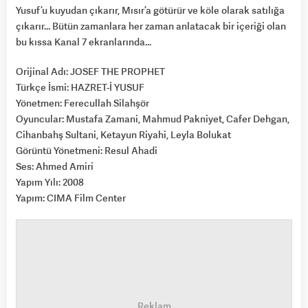
Yusuf’u kuyudan çıkarır, Mısır’a götürür ve köle olarak satılığa
çıkarır… Bütün zamanlara her zaman anlatacak bir içeriği olan
bu kıssa Kanal 7 ekranlarında…
Orijinal Adı: JOSEF THE PROPHET
Türkçe İsmi: HAZRET-İ YUSUF
Yönetmen: Ferecullah Silahşör
Oyuncular: Mustafa Zamani, Mahmud Pakniyet, Cafer Dehgan,
Cihanbahş Sultani, Ketayun Riyahi, Leyla Bolukat
Görüntü Yönetmeni: Resul Ahadi
Ses: Ahmed Amiri
Yapım Yılı: 2008
Yapım: CIMA Film Center