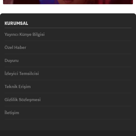
KURUMSAL
Yayıncı Künye Bilgisi
Özel Haber
Duyuru
İzleyici Temsilcisi
Teknik Erişim
Gizlilik Sözleşmesi
İletişim