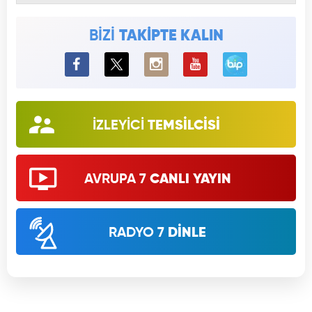
BİZİ
TAKİPTE KALIN
BiP
İZLEYİCİ
TEMSİLCİSİ
AVRUPA 7
CANLI YAYIN
RADYO 7
DİNLE