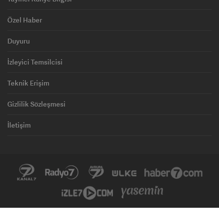
Özel Haber
Duyuru
İzleyici Temsilcisi
Teknik Erişim
Gizlilik Sözleşmesi
İletişim