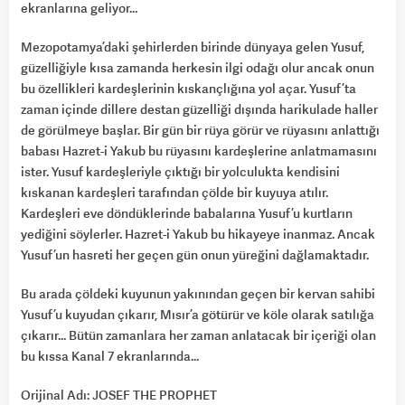
ekranlarına geliyor…
Mezopotamya’daki şehirlerden birinde dünyaya gelen Yusuf,
güzelliğiyle kısa zamanda herkesin ilgi odağı olur ancak onun
bu özellikleri kardeşlerinin kıskançlığına yol açar. Yusuf’ta
zaman içinde dillere destan güzelliği dışında harikulade haller
de görülmeye başlar. Bir gün bir rüya görür ve rüyasını anlattığı
babası Hazret-i Yakub bu rüyasını kardeşlerine anlatmamasını
ister. Yusuf kardeşleriyle çıktığı bir yolculukta kendisini
kıskanan kardeşleri tarafından çölde bir kuyuya atılır.
Kardeşleri eve döndüklerinde babalarına Yusuf’u kurtların
yediğini söylerler. Hazret-i Yakub bu hikayeye inanmaz. Ancak
Yusuf’un hasreti her geçen gün onun yüreğini dağlamaktadır.
Bu arada çöldeki kuyunun yakınından geçen bir kervan sahibi
Yusuf’u kuyudan çıkarır, Mısır’a götürür ve köle olarak satılığa
çıkarır… Bütün zamanlara her zaman anlatacak bir içeriği olan
bu kıssa Kanal 7 ekranlarında…
Orijinal Adı: JOSEF THE PROPHET