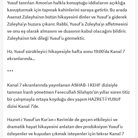
Yusuf tanrıları Amon’un halkla konuştuğu iddialarını açıklığa
kavuşturmak için tapınak kahinlerini saraya getirtir. Bu arada
Asenat Züleyha’nın bütün hikayesini dinler ve Yusuf’a giderek
Züleyha’yı huzura çıkarır. Rabbi, Yusuf’a Züleyha’yı affetmesini
ve onu eş olarak almasını ve duasının kabul olacağını bildirir.
Züleyha’nın tek dileği Yusuf’u görmektir.
Hz. Yusuf sürükleyici hikayesiyle hafta sonu 19:00’da Kanal 7
ekranlarında…
***
Kanal 7 ekranlarında yayınlanan ASHAB- I KEHF dizisiyle
tanınan İranlı yönetmen Ferecullah Silahşör’ün yıllar süren titiz
bir çalışmayla ortaya koyduğu dev yapım HAZRET-İ YUSUF
dizisi Kanal 7’de.
Hazret-i Yusuf’un Kur’an-ı Kerim’de de geçen etkileyici ve
dramatik hayat hikayesini anlatan dev prodüksiyon Yusuf’u
özleyenler ve kuyudan çıkmak isteyenler için tekrar Kanal 7