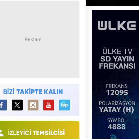
BİZİ
TAKİPTE KALIN
BiP
İZLEYİCİ
TEMSİLCİSİ