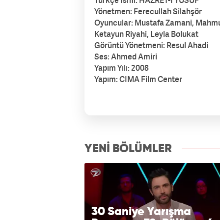
Türkçe İsmi: HAZRET-İ YUSUF
Yönetmen: Ferecullah Silahşör
Oyuncular: Mustafa Zamani, Mahmud
Ketayun Riyahi, Leyla Bolukat
Görüntü Yönetmeni: Resul Ahadi
Ses: Ahmed Amiri
Yapım Yılı: 2008
Yapım: CIMA Film Center
izle7.com
YENİ BÖLÜMLER
30 Saniye Yarışma