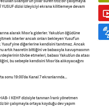
ecullah Silahşör’ün yıllar süren titiz bir çalışmayla
YUSUF dizisi izleyiciyi ekrana kilitlemeye devam
arına alarak Mısır’a giderler. Yakub’un öğüdüne
itmek isterler ancak onları bekleyen Yusuf’un
r. Yusuf yine diğerlerine kendisini tanıtmaz. Ancak
u artık hasretin bittiğini ve babasıyla kavuşmasının
rdeşlerinin tövbe etmeleri, babası Yakub’un da atası
diğini, bu sebeple kendisini Mısır’da alıkoyacağını
fta sonu 19:00’da Kanal 7 ekranlarında…
AB- I KEHF dizisiyle tanınan İranlı yönetmen
titiz bir çalışmayla ortaya koyduğu dev yapım