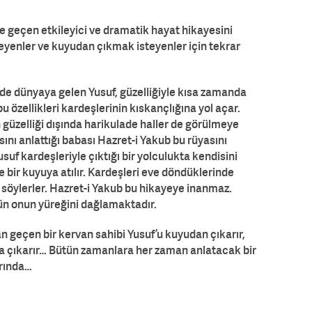
de geçen etkileyici ve dramatik hayat hikayesini
eyenler ve kuyudan çıkmak isteyenler için tekrar
de dünyaya gelen Yusuf, güzelliğiyle kısa zamanda
u özellikleri kardeşlerinin kıskançlığına yol açar.
 güzelliği dışında harikulade haller de görülmeye
asını anlattığı babası Hazret-i Yakub bu rüyasını
suf kardeşleriyle çıktığı bir yolculukta kendisini
 bir kuyuya atılır. Kardeşleri eve döndüklerinde
i söylerler. Hazret-i Yakub bu hikayeye inanmaz.
ün onun yüreğini dağlamaktadır.
 geçen bir kervan sahibi Yusuf’u kuyudan çıkarır,
ığa çıkarır… Bütün zamanlara her zaman anlatacak bir
arında…