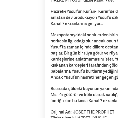
HAZRET-İ YUSUF dizisi Kanal 7’de.
Hazret-i Yusuf’un Kur’an-ı Kerim’de 
anlatan dev prodüksiyon Yusuf’u özl
Kanal 7 ekranlarına geliyor…
Mezopotamya’daki şehirlerden birin
herkesin ilgi odağı olur ancak onun b
Yusuf’ta zaman içinde dillere destan
başlar. Bir gün bir rüya görür ve rüy
kardeşlerine anlatmamasını ister. Yu
kıskanan kardeşleri tarafından çölde
babalarına Yusuf’u kurtların yediğin
Ancak Yusuf’un hasreti her geçen g
Bu arada çöldeki kuyunun yakınından
Mısır’a götürür ve köle olarak satıl
içeriği olan bu kıssa Kanal 7 ekranl
Orijinal Adı: JOSEF THE PROPHET