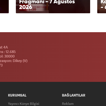
Fragmanı - 7 Ağustos
Ka
2026
- 
at 4A
s : 12.685
l: 30000
zasyon: Dikey (V)
/3
KURUMSAL
BAĞLANTILAR
Yayıncı Künye Bilgisi
Reklam