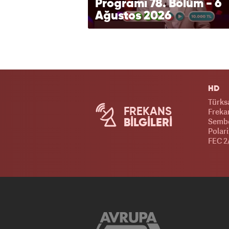
Programı 78. Bölüm - 6
Ağustos 2026
HD
Türks
FREKANS
Frekan
Sembo
BİLGİLERİ
Polari
FEC 2