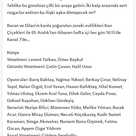
Tehlike bu gönülsüz çifti bir araya getirir. İki kalp arasında sert
rüzgarlar estiren bu ilişki aşka dönüşecek mi?
Baran ve Dilan’ın kanla yoğurulan zoraki evlilikleri Kan
Çiçekleri ile 05 Aralık’tan itibaren hafta içi her gün 16:15’de
Kanal 7’de…
Künye
Yönetmen: Levent Türkan, Ömer Baykul
Görüntü Yönetmeni: Çetin Çavan, Halil Uzun
Oyuncular: Barış Baktaş, Yağmur Yüksel, Berkay Çınar, Selinay
Taşol, Nalan Örgüt, Erol Yavan, Hasan Ballıktaş, Hilal Kuvvet,
Yılmaz Ulutaş, Ekrem Aral Tuna, Dilek Güler, Ceyda Pınar,
Göksel Kayahan, Gökhan Gürdeyiş
Senarist: Nuriye Bilici, Münevver Yıldız, Melike Yılman, Burak
Acar, Günce Miraç Dizman, Necati Küçükazay, Kadir Samet
Karaman, Simge Akovalıer, Nursem Banu Özyürek, Fatma
Özcan, Ayşem Özge Yıldırım
Sanat Yönetmeni: Çiğdem Şerefoğlu