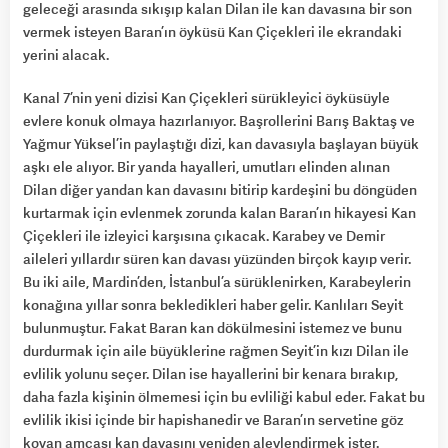
geleceği arasında sıkışıp kalan Dilan ile kan davasına bir son
vermek isteyen Baran’ın öyküsü Kan Çiçekleri ile ekrandaki
yerini alacak.
Kanal 7’nin yeni dizisi Kan Çiçekleri sürükleyici öyküsüyle
evlere konuk olmaya hazırlanıyor. Başrollerini Barış Baktaş ve
Yağmur Yüksel’in paylaştığı dizi, kan davasıyla başlayan büyük
aşkı ele alıyor. Bir yanda hayalleri, umutları elinden alınan
Dilan diğer yandan kan davasını bitirip kardeşini bu döngüden
kurtarmak için evlenmek zorunda kalan Baran’ın hikayesi Kan
Çiçekleri ile izleyici karşısına çıkacak. Karabey ve Demir
aileleri yıllardır süren kan davası yüzünden birçok kayıp verir.
Bu iki aile, Mardin’den, İstanbul’a sürüklenirken, Karabeylerin
konağına yıllar sonra bekledikleri haber gelir. Kanlıları Seyit
bulunmuştur. Fakat Baran kan dökülmesini istemez ve bunu
durdurmak için aile büyüklerine rağmen Seyit’in kızı Dilan ile
evlilik yolunu seçer. Dilan ise hayallerini bir kenara bırakıp,
daha fazla kişinin ölmemesi için bu evliliği kabul eder. Fakat bu
evlilik ikisi içinde bir hapishanedir ve Baran’ın servetine göz
koyan amcası kan davasını yeniden alevlendirmek ister.