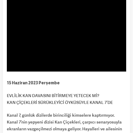
15 Haziran 2023 Perşembe
EVLİLİK KAN DAVASINI BİTİRMEYE YETECEK Mİ?
KAN ÇİÇEKLERİ SÜRÜKLEYİCİ ÖYKÜSÜYLE KANAL 7’DE
Kanal 7, günlük dizilerde birinciliği kimselere kaptırmıyor.
Kanal 7’nin yepyeni dizisi Kan Çiçekleri, çarpıcı senaryosuyla
ekranların vazgeçilmezi olmaya geliyor. Hayalleri ve ailesinin