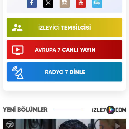
BiP
İZLEYİCİ
TEMSİLCİSİ
AVRUPA 7
CANLI YAYIN
RADYO 7
DİNLE
YENİ BÖLÜMLER