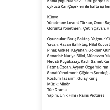
Kanla yoğurulan evlilikleri gerçek 
öyküsü Kan Çiçekleri ile hafta içi h
Künye
Yönetmen: Levent Türkan, Ömer Ba
Görüntü Yönetmeni: Çetin Çavan, Ha
Oyuncular: Barış Baktaş, Yağmur Yük
Yavan, Hasan Ballıktaş, Hilal Kuvvet
Pınar, Göksel Kayahan, Gökhan Gür
Senarist: Nuriye Bilici, Münevver Y
Necati Küçükazay, Kadir Samet Ka
Fatma Özcan, Ayşem Özge Yıldırım
Sanat Yönetmeni: Çiğdem Şerefoğl
Kostüm Tasarım: Gülay Kuriş
Müzik: Minör
Tür: Drama
Yapım: Unik Film / Rains Pictures