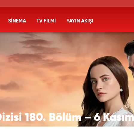
SİNEMA
TV FİLMİ
YAYIN AKIŞI
izisi 180. Bölüm – 6 Kasım