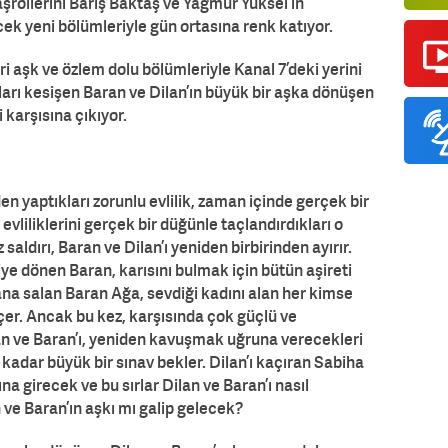
şrollerini Barış Baktaş ve Yağmur Yüksel’in
ek yeni bölümleriyle gün ortasına renk katıyor.
ri aşk ve özlem dolu bölümleriyle Kanal 7’deki yerini
olları kesişen Baran ve Dilan’ın büyük bir aşka dönüşen
 karşısına çıkıyor.
en yaptıkları zorunlu evlilik, zaman içinde gerçek bir
vliliklerini gerçek bir düğünle taçlandırdıkları o
ldırı, Baran ve Dilan’ı yeniden birbirinden ayırır.
iye dönen Baran, karısını bulmak için bütün aşireti
yana salan Baran Ağa, sevdiği kadını alan her kimse
er. Ancak bu kez, karşısında çok güçlü ve
an ve Baran’ı, yeniden kavuşmak uğruna verecekleri
kadar büyük bir sınav bekler. Dilan’ı kaçıran Sabiha
ına girecek ve bu sırlar Dilan ve Baran’ı nasıl
 ve Baran’ın aşkı mı galip gelecek?