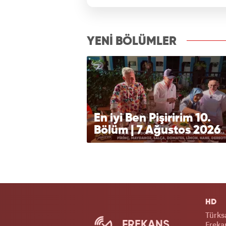
izle7.com
YENİ BÖLÜMLER
En iyi Ben Pişiririm 10.
Bölüm | 7 Ağustos 2026
HD
Türks
FREKANS
Frekan