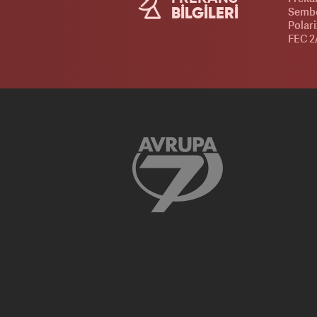
Sembo
BİLGİLERİ
Polari
FEC 2