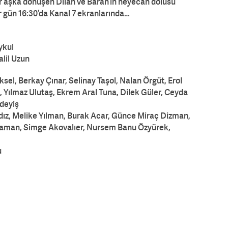
bir aşka dönüşen Dilan ve Baran’ın heyecan dolusu
er gün 16:30’da Kanal 7 ekranlarında…
ykul
lil Uzun
sel, Berkay Çınar, Selinay Taşol, Nalan Örgüt, Erol
, Yılmaz Ulutaş, Ekrem Aral Tuna, Dilek Güler, Ceyda
deyiş
ıldız, Melike Yılman, Burak Acar, Günce Miraç Dizman,
raman, Simge Akovalıer, Nursem Banu Özyürek,
u