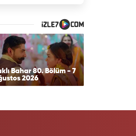
klı Bahar 80. Bölüm - 7
ğustos 2026