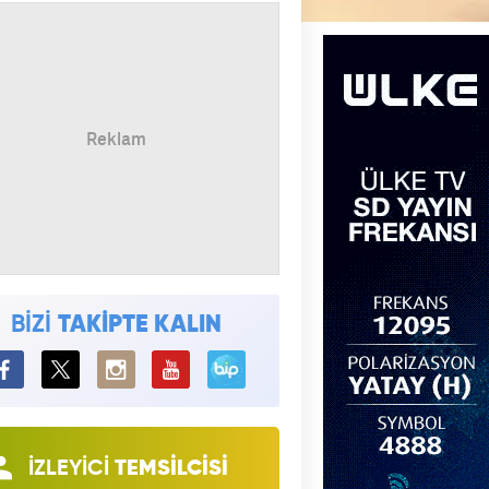
BİZİ
TAKİPTE KALIN
BiP
İZLEYİCİ
TEMSİLCİSİ