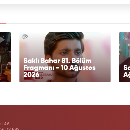
Saklı Bahar 81. Bölüm
Fragmanı - 10 Ağustos
Sa
2026
A
at 4A
s : 12.685