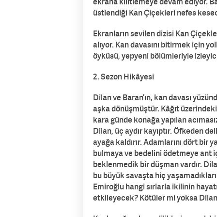
ekrana kilitlemeye devam ediyor. Ba
üstlendiği Kan Çiçekleri nefes kesec
Ekranların sevilen dizisi Kan Çiçekle
alıyor. Kan davasını bitirmek için y
öyküsü, yepyeni bölümleriyle izleyici
2. Sezon Hikâyesi
Dilan ve Baran’ın, kan davası yüzünd
aşka dönüşmüştür. Kâğıt üzerindeki e
kara günde konağa yapılan acımasız sa
Dilan, üç aydır kayıptır. Öfkeden del
ayağa kaldırır. Adamlarını dört bir 
bulmaya ve bedelini ödetmeye ant iç
beklenmedik bir düşman vardır. Dil
bu büyük savaşta hiç yaşamadıkları 
Emiroğlu hangi sırlarla ikilinin hayat
etkileyecek? Kötüler mi yoksa Dilan