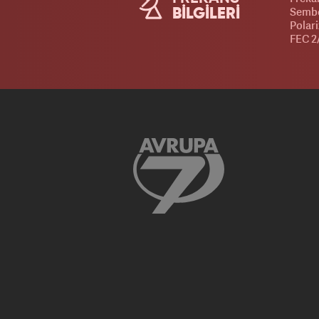
Sembo
BİLGİLERİ
Polari
FEC 2