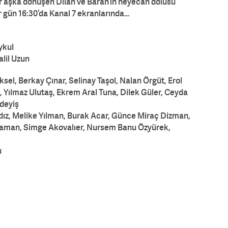
bir aşka dönüşen Dilan ve Baran’ın heyecan dolusu
er gün 16:30’da Kanal 7 ekranlarında…
ykul
lil Uzun
sel, Berkay Çınar, Selinay Taşol, Nalan Örgüt, Erol
, Yılmaz Ulutaş, Ekrem Aral Tuna, Dilek Güler, Ceyda
deyiş
ıldız, Melike Yılman, Burak Acar, Günce Miraç Dizman,
raman, Simge Akovalıer, Nursem Banu Özyürek,
u