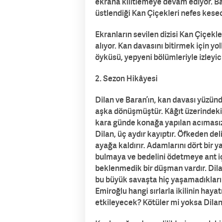
ekrana kilitlemeye devam ediyor. Ba
üstlendiği Kan Çiçekleri nefes kesec
Ekranların sevilen dizisi Kan Çiçekle
alıyor. Kan davasını bitirmek için y
öyküsü, yepyeni bölümleriyle izleyici
2. Sezon Hikâyesi
Dilan ve Baran’ın, kan davası yüzünd
aşka dönüşmüştür. Kâğıt üzerindeki e
kara günde konağa yapılan acımasız sa
Dilan, üç aydır kayıptır. Öfkeden del
ayağa kaldırır. Adamlarını dört bir 
bulmaya ve bedelini ödetmeye ant iç
beklenmedik bir düşman vardır. Dil
bu büyük savaşta hiç yaşamadıkları 
Emiroğlu hangi sırlarla ikilinin hayat
etkileyecek? Kötüler mi yoksa Dilan