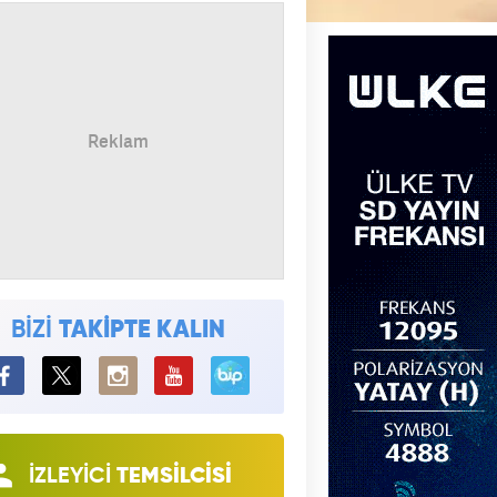
BİZİ
TAKİPTE KALIN
BiP
İZLEYİCİ
TEMSİLCİSİ