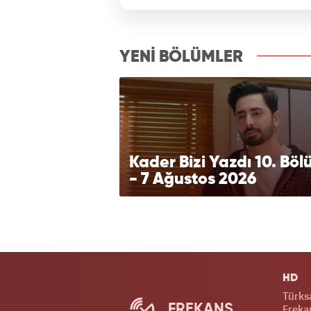
izle7.com
YENİ BÖLÜMLER
Kader Bizi Yazdı 10. Bö
- 7 Ağustos 2026
HD
Türks
FREKANS
Frekan