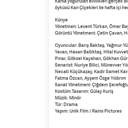
Kanla yoğurulan evlilikleri gerçek 
öyküsü Kan Çiçekleri ile hafta içi h
Künye
Yönetmen: Levent Türkan, Ömer Ba
Görüntü Yönetmeni: Çetin Çavan, Ha
Oyuncular: Barış Baktaş, Yağmur Yük
Yavan, Hasan Ballıktaş, Hilal Kuvvet
Pınar, Göksel Kayahan, Gökhan Gür
Senarist: Nuriye Bilici, Münevver Y
Necati Küçükazay, Kadir Samet Ka
Fatma Özcan, Ayşem Özge Yıldırım
Sanat Yönetmeni: Çiğdem Şerefoğl
Kostüm Tasarım: Gülay Kuriş
Müzik: Minör
Tür: Drama
Yapım: Unik Film / Rains Pictures