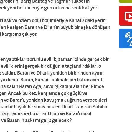
şrollerini Barış Baktaş ve Yağmur Yüksel’in
ek yeni bölümleriyle gün ortasına renk katıyor.
ri aşk ve özlem dolu bölümleriyle Kanal 7’deki yerini
olları kesişen Baran ve Dilan’ın büyük bir aşka dönüşen
 karşısına çıkıyor.
en yaptıkları zorunlu evlilik, zaman içinde gerçek bir
vliliklerini gerçek bir düğünle taçlandırdıkları o
ldırı, Baran ve Dilan’ı yeniden birbirinden ayırır.
iye dönen Baran, karısını bulmak için bütün aşireti
yana salan Baran Ağa, sevdiği kadını alan her kimse
er. Ancak bu kez, karşısında çok güçlü ve
an ve Baran’ı, yeniden kavuşmak uğruna verecekleri
kadar büyük bir sınav bekler. Dilan’ı kaçıran Sabiha
ına girecek ve bu sırlar Dilan ve Baran’ı nasıl
 ve Baran’ın aşkı mı galip gelecek?