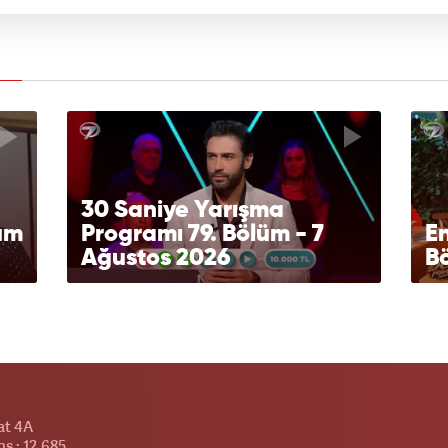
30 Saniye Yarışma
lüm
Programı 79. Bölüm - 7
En
Ağustos 2026
Bö
at 4A
s : 12.685