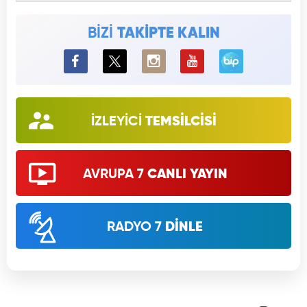
BİZİ
TAKİPTE KALIN
BiP
İZLEYİCİ
TEMSİLCİSİ
AVRUPA 7
CANLI YAYIN
RADYO 7
DİNLE