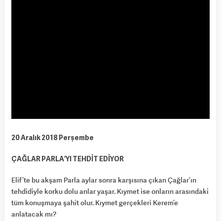
20 Aralık 2018 Perşembe
ÇAĞLAR PARLA’YI TEHDİT EDİYOR
Elif’te bu akşam Parla aylar sonra karşısına çıkan Çağlar’ın
tehdidiyle korku dolu anlar yaşar. Kıymet ise onların arasındaki
tüm konuşmaya şahit olur. Kıymet gerçekleri Kerem’e
anlatacak mı?