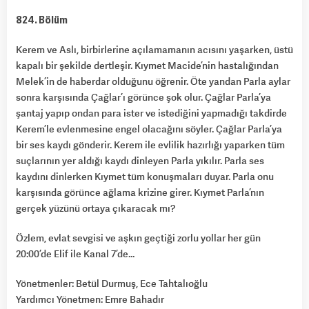
824. Bölüm
Kerem ve Aslı, birbirlerine açılamamanın acısını yaşarken, üstü
kapalı bir şekilde dertleşir. Kıymet Macide’nin hastalığından
Melek’in de haberdar olduğunu öğrenir. Öte yandan Parla aylar
sonra karşısında Çağlar’ı görünce şok olur. Çağlar Parla’ya
şantaj yapıp ondan para ister ve istediğini yapmadığı takdirde
Kerem’le evlenmesine engel olacağını söyler. Çağlar Parla’ya
bir ses kaydı gönderir. Kerem ile evlilik hazırlığı yaparken tüm
suçlarının yer aldığı kaydı dinleyen Parla yıkılır. Parla ses
kaydını dinlerken Kıymet tüm konuşmaları duyar. Parla onu
karşısında görünce ağlama krizine girer. Kıymet Parla’nın
gerçek yüzünü ortaya çıkaracak mı?
Özlem, evlat sevgisi ve aşkın geçtiği zorlu yollar her gün
20:00’de Elif ile Kanal 7’de…
Yönetmenler: Betül Durmuş, Ece Tahtalıoğlu
Yardımcı Yönetmen: Emre Bahadır