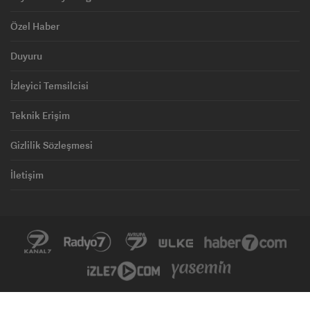
Özel Haber
Duyuru
İzleyici Temsilcisi
Teknik Erişim
Gizlilik Sözleşmesi
İletişim