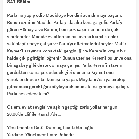
841. Bölüm
Parla ne yapıp edip Macide’ye kendini acındırmayı başarır.
Bunun üzerine Macide, Parla’yı da alıp konağa gelir. Parla’yı
gören Hümeyra ve Kerem, hem çok şaşırırlar hem de çok
sinirlenirler. Macide evlatlarının bu tavrına karşılık onları
sakinleştirmeye çalışır ve Parla’yı affetmelerini söyler. Mahir
Kıymet’i arayınca konaktaki gerginliği ve Kerem’in kızgın bir
halde çıkıp gittiğini öğrenir. Bunun üzerine Kerem’i bulur ve ona
bir ağabey gibi destek olmaya çalışır. Parla Kerem’in tavrını
gördükten sonra pes edecek gibi olur ama Kıymet onu
yüreklendirecek bir konuşma yapar. Meydanı Aslı’ya bırakıp
gitmemesi gerektiğini söyleyerek onun aklına girmeye çalışır.
Parla pes edecek mi?
Özlem, evlat sevgisi ve aşkın geçtiği zorlu yollar her gün
20:00’de Elif ile Kanal 7’de…
Yönetmenler: Betül Durmuş, Ece Tahtalıoğlu
Yardımcı Yönetmen: Emre Bahadır