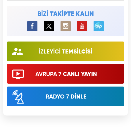
BİZİ
TAKİPTE KALIN
BiP
İZLEYİCİ
TEMSİLCİSİ
AVRUPA 7
CANLI YAYIN
RADYO 7
DİNLE