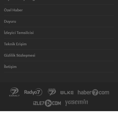
Özel Haber
Duyuru
İzleyici Temsilcisi
Teknik Erişim
Gizlilik Sözleşmesi
İletişim