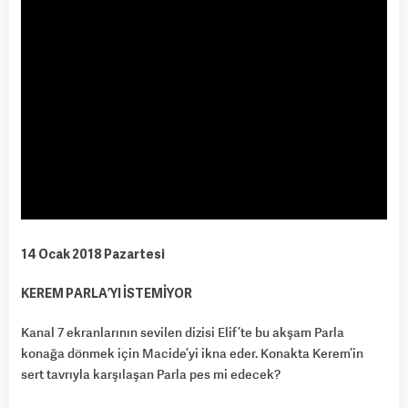
14 Ocak 2018 Pazartesi
KEREM PARLA’YI İSTEMİYOR
Kanal 7 ekranlarının sevilen dizisi Elif’te bu akşam Parla
konağa dönmek için Macide’yi ikna eder. Konakta Kerem’in
sert tavrıyla karşılaşan Parla pes mi edecek?