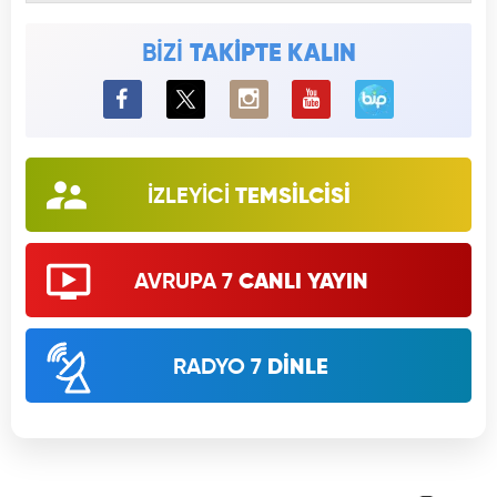
BİZİ
TAKİPTE KALIN
BiP
İZLEYİCİ
TEMSİLCİSİ
AVRUPA 7
CANLI YAYIN
RADYO 7
DİNLE