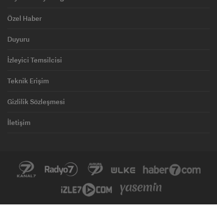
Özel Haber
Duyuru
İzleyici Temsilcisi
Teknik Erişim
Gizlilik Sözleşmesi
İletişim