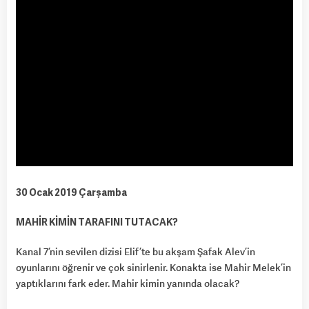
30 Ocak 2019 Çarşamba
MAHİR KİMİN TARAFINI TUTACAK?
Kanal 7’nin sevilen dizisi Elif’te bu akşam Şafak Alev’in
oyunlarını öğrenir ve çok sinirlenir. Konakta ise Mahir Melek’in
yaptıklarını fark eder. Mahir kimin yanında olacak?