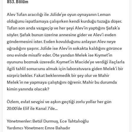
853. Bölüm
Alev Tufan aracılığı ile Jülide’ye oyun oynayanın Leman
olduğunu ispatlamaya çalışırken kendi kurduğu tuzağa düşer.
Tufan son anda vazgeçip ve her şeyi Alev’in yaptığını Şafak’a
söyler. Şafak bunun üzerine annesine gider ve Alev’i evden
göndermesini ister. Evden kovulduğunu anlayan Alev neye
uğradığını şaşırır. Jülide ise Alev’in sokakta kaldığını görünce
onu evinde misafir eder. Öte yandan Melek ise Kıymet’in
oyununu bozmak üzeredir. Kıymet’in Macide’ye verdiği ilaçlarla
ilgili tahlil sonucunu almak için laboratuvara giden Melek’i bir
sürpriz bekler. Fakat beklenmedik bir şey olur ve Mahir
Melek’in ne yapmaya çalıştığını öğrenir. Mahir bu durumda
kimin yanında olacak?
Özlem, evlat sevgisi ve aşkın geçtiği zorlu yollar her gün
20:00’de Elif ile Kanal 7’de…
Yönetmenler: Betül Durmuş, Ece Tahtalıoğlu
Yardımcı Yönetmen: Emre Bahadır