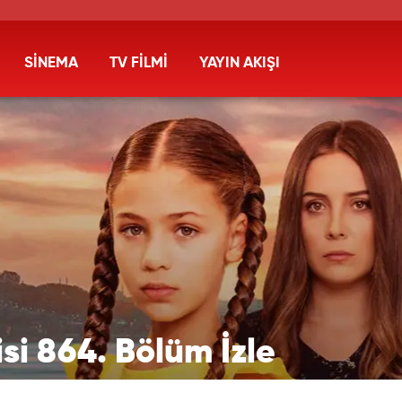
SİNEMA
TV FİLMİ
YAYIN AKIŞI
isi 864. Bölüm İzle