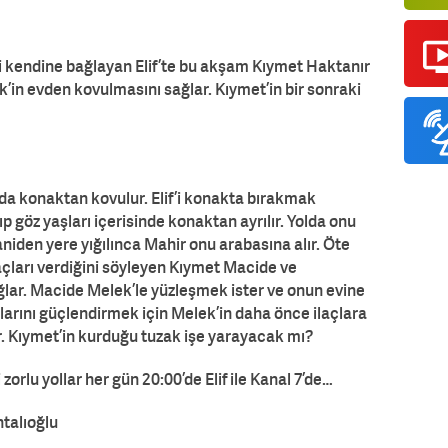
i kendine bağlayan Elif’te bu akşam Kıymet Haktanır
k’in evden kovulmasını sağlar. Kıymet’in bir sonraki
da konaktan kovulur. Elif’i konakta bırakmak
 göz yaşları içerisinde konaktan ayrılır. Yolda onu
niden yere yığılınca Mahir onu arabasına alır. Öte
açları verdiğini söyleyen Kıymet Macide ve
ğlar. Macide Melek’le yüzleşmek ister ve onun evine
alarını güçlendirmek için Melek’in daha önce ilaçlara
zar. Kıymet’in kurduğu tuzak işe yarayacak mı?
zorlu yollar her gün 20:00’de Elif ile Kanal 7’de…
talıoğlu