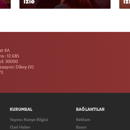
İzle
İz
at 4A
s : 12.685
l: 30000
zasyon: Dikey (V)
/3
KURUMSAL
BAĞLANTILAR
Yayıncı Künye Bilgisi
Reklam
Özel Haber
Basın