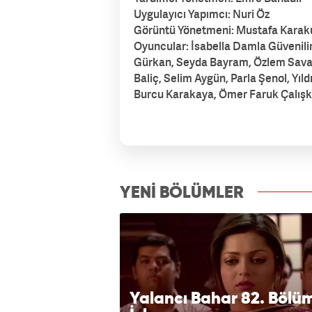
Uygulayıcı Yapımcı: Nuri Öz
Görüntü Yönetmeni: Mustafa Karak
Oyuncular: İsabella Damla Güvenilir
Gürkan, Seyda Bayram, Özlem Savaş
Baliç, Selim Aygün, Parla Şenol, Yıl
Burcu Karakaya, Ömer Faruk Çalışka
izle7.com
YENİ BÖLÜMLER
Yalancı Bahar 82. Bölü