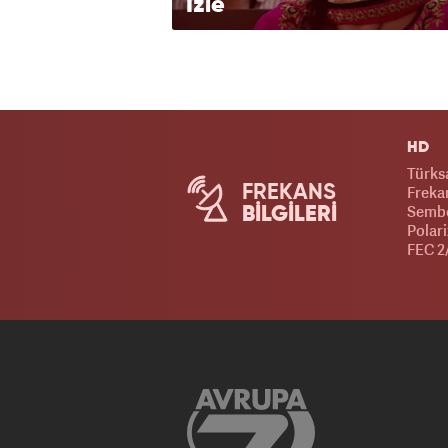
İzle
HD
Türks
FREKANS
Frekan
Sembo
BİLGİLERİ
Polari
FEC 2