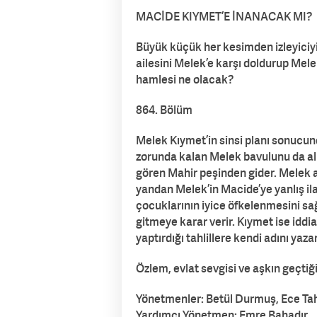
MACİDE KIYMET’E İNANACAK MI?
Büyük küçük her kesimden izleyiciy
ailesini Melek’e karşı doldurup Mele
hamlesi ne olacak?
864. Bölüm
Melek Kıymet’in sinsi planı sonucun
zorunda kalan Melek bavulunu da alıp
gören Mahir peşinden gider. Melek a
yandan Melek’in Macide’ye yanlış il
çocuklarının iyice öfkelenmesini sa
gitmeye karar verir. Kıymet ise iddi
yaptırdığı tahlillere kendi adını ya
Özlem, evlat sevgisi ve aşkın geçtiği 
Yönetmenler: Betül Durmuş, Ece Tah
Yardımcı Yönetmen: Emre Bahadır