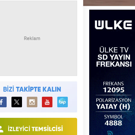
BİZİ
TAKİPTE KALIN
BiP
İZLEYİCİ
TEMSİLCİSİ