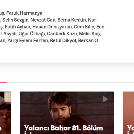
uş, Faruk Harmanya
, Selin Sezgin, Nevzat Can, Berna Keskin, Nur
, Fatih Ayhan, Hasan Denizyaran, Cem Kılıç, Ece
dız Asyalı, Uğur Özbağı, Canberk Kuzu, Melis Koç,
n, Yargı Eylem Ferzan, Betül Dikyol, Berkan O.
m
Yalancı Bahar 81. Bölüm
Ya