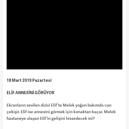
18 Mart 2019 Pazartesi
ELİF ANNESİNİ GÖRÜYOR
Ekranların sevilen dizisi Elif’te Melek yoğun bakımda can
çekişir. Elif ise annesini görmek için konaktan kaçar. Melek
hastaneye ulaşan Elif’in gelişini hissedecek mi?