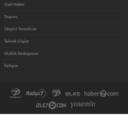
Özel Haber
Duyuru
İzleyici Temsilcisi
Teknik Erişim
Gizlilik Sözleşmesi
İletişim