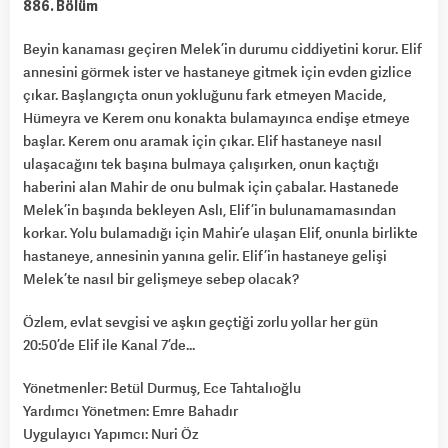
886. Bölüm
Beyin kanaması geçiren Melek’in durumu ciddiyetini korur. Elif
annesini görmek ister ve hastaneye gitmek için evden gizlice
çıkar. Başlangıçta onun yokluğunu fark etmeyen Macide,
Hümeyra ve Kerem onu konakta bulamayınca endişe etmeye
başlar. Kerem onu aramak için çıkar. Elif hastaneye nasıl
ulaşacağını tek başına bulmaya çalışırken, onun kaçtığı
haberini alan Mahir de onu bulmak için çabalar. Hastanede
Melek’in başında bekleyen Aslı, Elif’in bulunamamasından
korkar. Yolu bulamadığı için Mahir’e ulaşan Elif, onunla birlikte
hastaneye, annesinin yanına gelir. Elif’in hastaneye gelişi
Melek’te nasıl bir gelişmeye sebep olacak?
Özlem, evlat sevgisi ve aşkın geçtiği zorlu yollar her gün
20:50’de Elif ile Kanal 7’de…
Yönetmenler: Betül Durmuş, Ece Tahtalıoğlu
Yardımcı Yönetmen: Emre Bahadır
Uygulayıcı Yapımcı: Nuri Öz