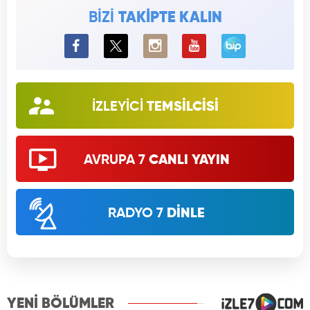
BİZİ
TAKİPTE KALIN
BiP
İZLEYİCİ
TEMSİLCİSİ
AVRUPA 7
CANLI YAYIN
RADYO 7
DİNLE
YENİ BÖLÜMLER