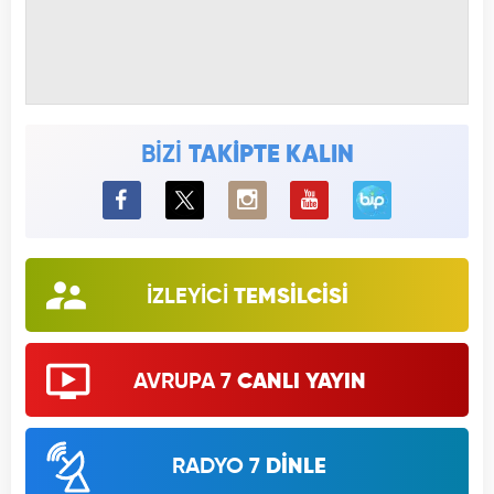
BİZİ
TAKİPTE KALIN
BiP
İZLEYİCİ
TEMSİLCİSİ
AVRUPA 7
CANLI YAYIN
RADYO 7
DİNLE