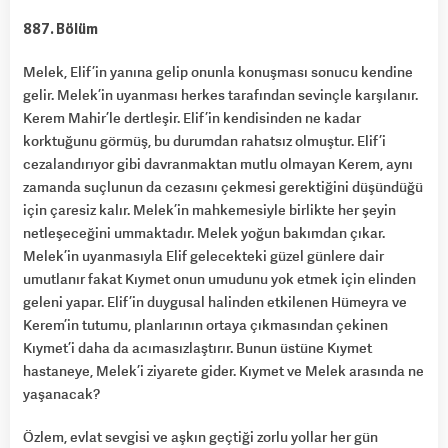
887. Bölüm
Melek, Elif’in yanına gelip onunla konuşması sonucu kendine
gelir. Melek’in uyanması herkes tarafından sevinçle karşılanır.
Kerem Mahir’le dertleşir. Elif’in kendisinden ne kadar
korktuğunu görmüş, bu durumdan rahatsız olmuştur. Elif’i
cezalandırıyor gibi davranmaktan mutlu olmayan Kerem, aynı
zamanda suçlunun da cezasını çekmesi gerektiğini düşündüğü
için çaresiz kalır. Melek’in mahkemesiyle birlikte her şeyin
netleşeceğini ummaktadır. Melek yoğun bakımdan çıkar.
Melek’in uyanmasıyla Elif gelecekteki güzel günlere dair
umutlanır fakat Kıymet onun umudunu yok etmek için elinden
geleni yapar. Elif’in duygusal halinden etkilenen Hümeyra ve
Kerem’in tutumu, planlarının ortaya çıkmasından çekinen
Kıymet’i daha da acımasızlaştırır. Bunun üstüne Kıymet
hastaneye, Melek’i ziyarete gider. Kıymet ve Melek arasında ne
yaşanacak?
Özlem, evlat sevgisi ve aşkın geçtiği zorlu yollar her gün