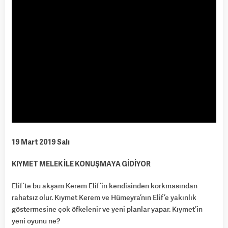
19 Mart 2019 Salı
KIYMET MELEK İLE KONUŞMAYA GİDİYOR
Elif’te bu akşam Kerem Elif’in kendisinden korkmasından
rahatsız olur. Kıymet Kerem ve Hümeyra’nın Elif’e yakınlık
göstermesine çok öfkelenir ve yeni planlar yapar. Kıymet’in
yeni oyunu ne?