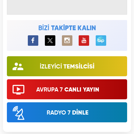
BİZİ
TAKİPTE KALIN
BiP
İZLEYİCİ
TEMSİLCİSİ
AVRUPA 7
CANLI YAYIN
RADYO 7
DİNLE