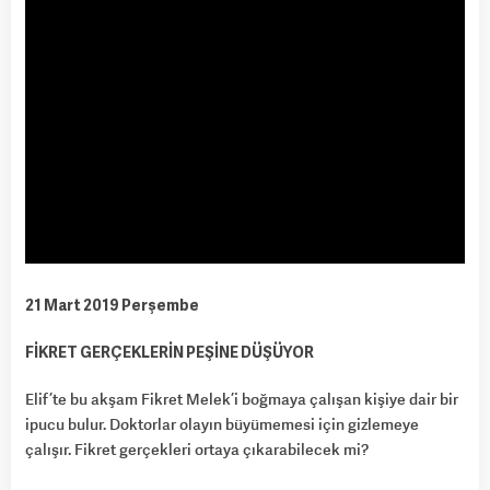
21 Mart 2019 Perşembe
FİKRET GERÇEKLERİN PEŞİNE DÜŞÜYOR
Elif’te bu akşam Fikret Melek’i boğmaya çalışan kişiye dair bir
ipucu bulur. Doktorlar olayın büyümemesi için gizlemeye
çalışır. Fikret gerçekleri ortaya çıkarabilecek mi?