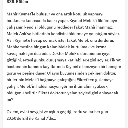
889. Bölüm
Mahir Kıymet’le buluşur ve ona artık kötülük yapmayı
bırakması konusunda baskı yapar. Kıymet Melek’i öldürmeye
çalışanın kendisi olduğunu reddeder fakat Mahir inanmaz.
Melek Aslı’ya birilerinin kendisini öldürmeye çalıştığını söyler.
Aslı Kıymet’e hesap sormak ister fakat Melek onu durdurur.
Mahkemesine bir gün kalan Melek kurtulmak ve kızına
kavuşmak için dua eder. Doktor Melek’e durumunun iyiye
gittiğini, ertesi günkü duruşmaya katılabileceğini söyler. Fikret
hastanenin kamera kayıtlarında Kıymet’e benzeyen bir hemşire
görür ve peşine düşer. Olayın büyümesinden çekinen doktor,
birilerinin Melek’i boğmaya çalıştığını Fikret’ten gizlemeye
çalışır. Melek’in halüsinasyon görme ihtimalinin yüksek
olduğunu belirtir. Fikret doktorun yalan söylediğini anlayacak
mı?
Özlem, evlat sevgisi ve aşkın geçtiği zorlu yollar her gün
20:50’de Elif ile Kanal 7’de…