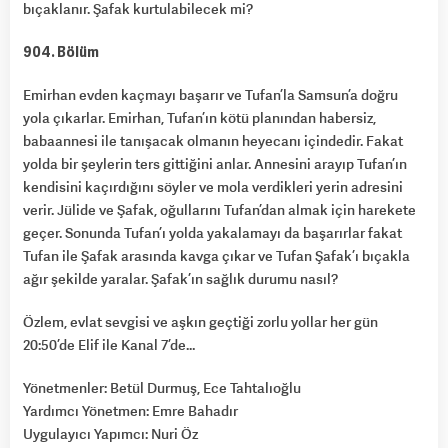
bıçaklanır. Şafak kurtulabilecek mi?
904. Bölüm
Emirhan evden kaçmayı başarır ve Tufan’la Samsun’a doğru
yola çıkarlar. Emirhan, Tufan’ın kötü planından habersiz,
babaannesi ile tanışacak olmanın heyecanı içindedir. Fakat
yolda bir şeylerin ters gittiğini anlar. Annesini arayıp Tufan’ın
kendisini kaçırdığını söyler ve mola verdikleri yerin adresini
verir. Jülide ve Şafak, oğullarını Tufan’dan almak için harekete
geçer. Sonunda Tufan’ı yolda yakalamayı da başarırlar fakat
Tufan ile Şafak arasında kavga çıkar ve Tufan Şafak’ı bıçakla
ağır şekilde yaralar. Şafak’ın sağlık durumu nasıl?
Özlem, evlat sevgisi ve aşkın geçtiği zorlu yollar her gün
20:50’de Elif ile Kanal 7’de…
Yönetmenler: Betül Durmuş, Ece Tahtalıoğlu
Yardımcı Yönetmen: Emre Bahadır
Uygulayıcı Yapımcı: Nuri Öz