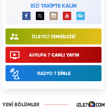
BİZİ
TAKİPTE KALIN
BiP
İZLEYİCİ
TEMSİLCİSİ
AVRUPA 7
CANLI YAYIN
RADYO 7
DİNLE
YENİ BÖLÜMLER