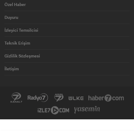
Özel Haber
Duyuru
İzleyici Temsilcisi
Teknik Erişim
Gizlilik Sözleşmesi
İletişim