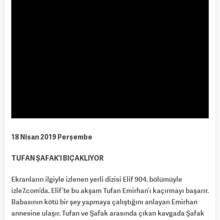
18 Nisan 2019 Perşembe
TUFAN ŞAFAK’I BIÇAKLIYOR
Ekranların ilgiyle izlenen yerli dizisi Elif 904. bölümüyle
izle7.com’da. Elif’te bu akşam Tufan Emirhan’ı kaçırmayı başarır.
Babasının kötü bir şey yapmaya çalıştığını anlayan Emirhan
annesine ulaşır. Tufan ve Şafak arasında çıkan kavgada Şafak