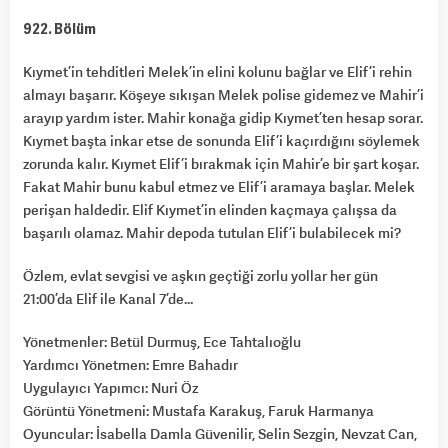
922. Bölüm
Kıymet’in tehditleri Melek’in elini kolunu bağlar ve Elif’i rehin
almayı başarır. Köşeye sıkışan Melek polise gidemez ve Mahir’i
arayıp yardım ister. Mahir konağa gidip Kıymet’ten hesap sorar.
Kıymet başta inkar etse de sonunda Elif’i kaçırdığını söylemek
zorunda kalır. Kıymet Elif’i bırakmak için Mahir’e bir şart koşar.
Fakat Mahir bunu kabul etmez ve Elif’i aramaya başlar. Melek
perişan haldedir. Elif Kıymet’in elinden kaçmaya çalışsa da
başarılı olamaz. Mahir depoda tutulan Elif’i bulabilecek mi?
Özlem, evlat sevgisi ve aşkın geçtiği zorlu yollar her gün
21:00’da Elif ile Kanal 7’de…
Yönetmenler: Betül Durmuş, Ece Tahtalıoğlu
Yardımcı Yönetmen: Emre Bahadır
Uygulayıcı Yapımcı: Nuri Öz
Görüntü Yönetmeni: Mustafa Karakuş, Faruk Harmanya
Oyuncular: İsabella Damla Güvenilir, Selin Sezgin, Nevzat Can,