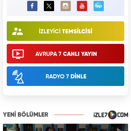
BiP
İZLEYİCİ
TEMSİLCİSİ
AVRUPA 7
CANLI YAYIN
RADYO 7
DİNLE
YENİ BÖLÜMLER