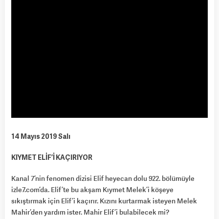
14 Mayıs 2019 Salı
KIYMET ELİF’İ KAÇIRIYOR
Kanal 7’nin fenomen dizisi Elif heyecan dolu 922. bölümüyle
izle7.com’da. Elif’te bu akşam Kıymet Melek’i köşeye
sıkıştırmak için Elif’i kaçırır. Kızını kurtarmak isteyen Melek
Mahir’den yardım ister. Mahir Elif’i bulabilecek mi?