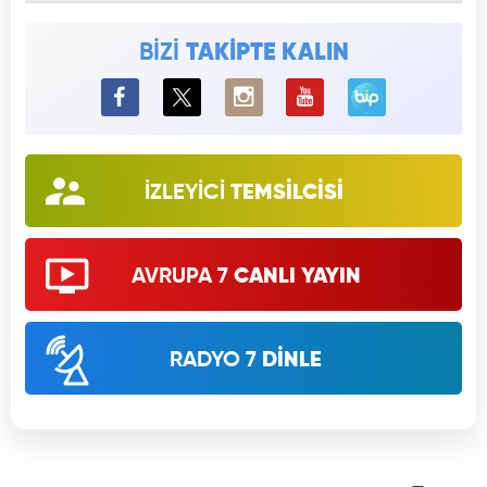
BİZİ
TAKİPTE KALIN
BiP
İZLEYİCİ
TEMSİLCİSİ
AVRUPA 7
CANLI YAYIN
RADYO 7
DİNLE