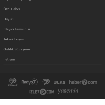
Özel Haber
Duyuru
İzleyici Temsilcisi
Teknik Erişim
Gizlilik Sözleşmesi
İletişim