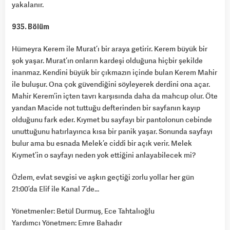
yakalanır.
935. Bölüm
Hümeyra Kerem ile Murat’ı bir araya getirir. Kerem büyük bir
şok yaşar. Murat’ın onların kardeşi olduğuna hiçbir şekilde
inanmaz. Kendini büyük bir çıkmazın içinde bulan Kerem Mahir
ile buluşur. Ona çok güvendiğini söyleyerek derdini ona açar.
Mahir Kerem’in içten tavrı karşısında daha da mahcup olur. Öte
yandan Macide not tuttuğu defterinden bir sayfanın kayıp
olduğunu fark eder. Kıymet bu sayfayı bir pantolonun cebinde
unuttuğunu hatırlayınca kısa bir panik yaşar. Sonunda sayfayı
bulur ama bu esnada Melek’e ciddi bir açık verir. Melek
Kıymet’in o sayfayı neden yok ettiğini anlayabilecek mi?
Özlem, evlat sevgisi ve aşkın geçtiği zorlu yollar her gün
21:00’da Elif ile Kanal 7’de…
Yönetmenler: Betül Durmuş, Ece Tahtalıoğlu
Yardımcı Yönetmen: Emre Bahadır