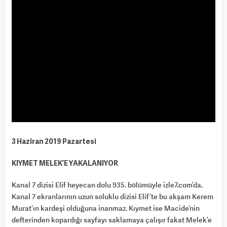
3 Haziran 2019 Pazartesi
KIYMET MELEK’E YAKALANIYOR
Kanal 7 dizisi Elif heyecan dolu 935. bölümüyle izle7.com’da.
Kanal 7 ekranlarının uzun soluklu dizisi Elif’te bu akşam Kerem
Murat’ın kardeşi olduğuna inanmaz. Kıymet ise Macide’nin
defterinden kopardığı sayfayı saklamaya çalışır fakat Melek’e