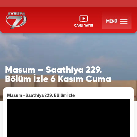
MENÜ
CANLI YAYIN
Masum – Saathiya 229.
Bölüm İzle 6 Kasım Cuma
Masum – Saathiya 229. Bölüm İzle