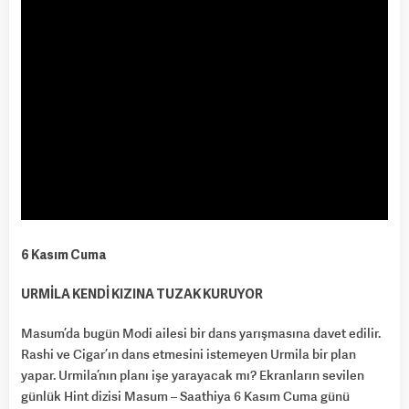
6 Kasım Cuma
URMİLA KENDİ KIZINA TUZAK KURUYOR
Masum’da bugün Modi ailesi bir dans yarışmasına davet edilir.
Rashi ve Cigar’ın dans etmesini istemeyen Urmila bir plan
yapar. Urmila’nın planı işe yarayacak mı? Ekranların sevilen
günlük Hint dizisi Masum – Saathiya 6 Kasım Cuma günü