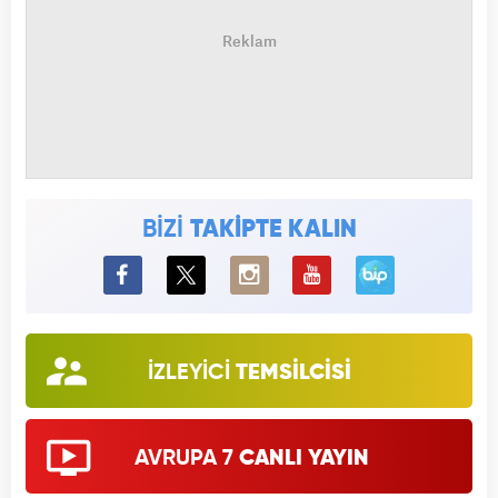
BİZİ
TAKİPTE KALIN
BiP
İZLEYİCİ
TEMSİLCİSİ
AVRUPA 7
CANLI YAYIN