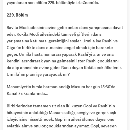
yayınlanan son bölüm 229. bölümüyle izle7.com’da.
229. Bölüm
Savita Modi ailesinin evine gelip onları dans yarışmasına davet
eder. Kokila Modi ailesindeki tüm evli çiftlerin dans
yarışmasına katılması gerektiğini söyler. Urmila ise Rashi ve
Cigar’ın birlikte dans etmesine engel olmak için harekete
geçer. Urmila hasta numarası yaparak Rashi’yi arar ve ona
kendini acındırarak yanına gelmesini ister. Rashi çocuklarını
da alıp annesinin evine gider. Bunu duyan Kokila çok öfkelenir.
Urmila’nın planı işe yarayacak mı?
Masumiyetin hırsla harmanlandığı Masum her gün 15:30’da
Kanal 7 ekranlarında…
Birbirlerinden tamamen zıt olan iki kuzen Gopi ve Rashi’nin
hikayesinin anlatıldığı Masum saflığı, sevgiyi ve gerçek aşkı
izleyicisine hissettirecek. Gopi’nin ailesi ölünce dayısı onu
evlatlık alır ve onu öz çocuklarından ayırmaz. Gopi, sevecen