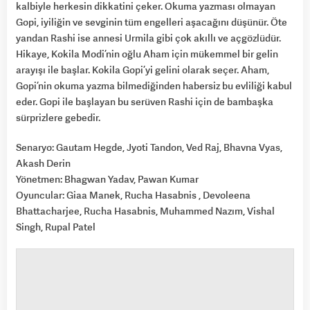
kalbiyle herkesin dikkatini çeker. Okuma yazması olmayan
Gopi, iyiliğin ve sevginin tüm engelleri aşacağını düşünür. Öte
yandan Rashi ise annesi Urmila gibi çok akıllı ve açgözlüdür.
Hikaye, Kokila Modi’nin oğlu Aham için mükemmel bir gelin
arayışı ile başlar. Kokila Gopi’yi gelini olarak seçer. Aham,
Gopi’nin okuma yazma bilmediğinden habersiz bu evliliği kabul
eder. Gopi ile başlayan bu serüven Rashi için de bambaşka
sürprizlere gebedir.
Senaryo: Gautam Hegde, Jyoti Tandon, Ved Raj, Bhavna Vyas,
Akash Derin
Yönetmen: Bhagwan Yadav, Pawan Kumar
Oyuncular: Giaa Manek, Rucha Hasabnis , Devoleena
Bhattacharjee, Rucha Hasabnis, Muhammed Nazım, Vishal
Singh, Rupal Patel