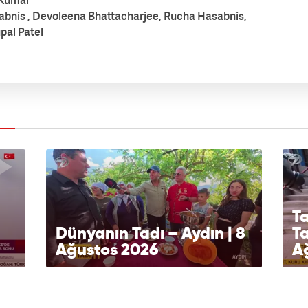
 Kumar
bnis , Devoleena Bhattacharjee, Rucha Hasabnis,
pal Patel
T
Dünyanın Tadı – Aydın | 8
Ta
Ağustos 2026
A