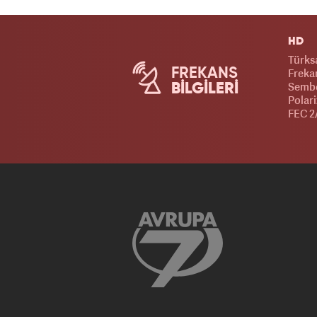
HD
Türks
FREKANS
Frekan
Sembo
BİLGİLERİ
Polari
FEC 2