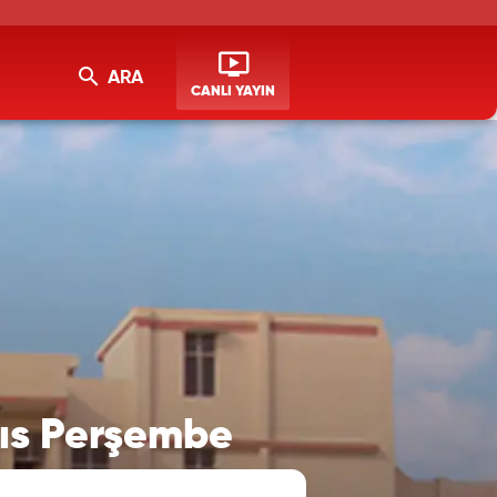
ARA
CANLI YAYIN
yıs Perşembe