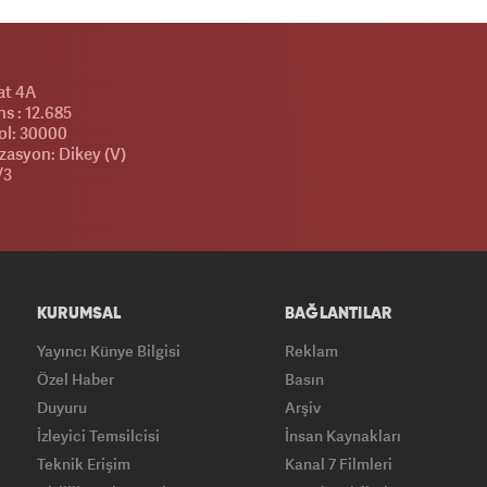
at 4A
s : 12.685
l: 30000
zasyon: Dikey (V)
/3
KURUMSAL
BAĞLANTILAR
Yayıncı Künye Bilgisi
Reklam
Özel Haber
Basın
Duyuru
Arşiv
İzleyici Temsilcisi
İnsan Kaynakları
Teknik Erişim
Kanal 7 Filmleri