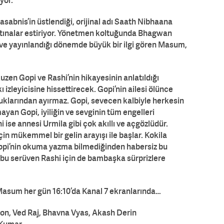
yor.
sabnis’in üstlendiği, orijinal adı Saath Nibhaana
tınalar estiriyor. Yönetmen koltuğunda Bhagwan
ve yayınlandığı dönemde büyük bir ilgi gören Masum,
uzen Gopi ve Rashi’nin hikayesinin anlatıldığı
 izleyicisine hissettirecek. Gopi’nin ailesi ölünce
ocuklarından ayırmaz. Gopi, sevecen kalbiyle herkesin
yan Gopi, iyiliğin ve sevginin tüm engelleri
ise annesi Urmila gibi çok akıllı ve açgözlüdür.
in mükemmel bir gelin arayışı ile başlar. Kokila
Gopi’nin okuma yazma bilmediğinden habersiz bu
an bu serüven Rashi için de bambaşka sürprizlere
asum her gün 16:10’da Kanal 7 ekranlarında…
on, Ved Raj, Bhavna Vyas, Akash Derin