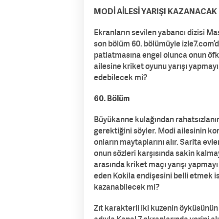
MODİ AİLESİ YARIŞI KAZANACAK
Ekranların sevilen yabancı dizisi 
son bölüm 60. bölümüyle izle7.com’
patlatmasına engel olunca onun öfke
ailesine kriket oyunu yarışı yapmayı 
edebilecek mi?
60. Bölüm
Büyükanne kulağından rahatsızlanı
gerektiğini söyler. Modi ailesinin 
onların maytaplarını alır. Sarita evl
onun sözleri karşısında sakin kalmaya
arasında kriket maçı yarışı yapmayı
eden Kokila endişesini belli etmek i
kazanabilecek mi?
Zıt karakterli iki kuzenin öyküsünü