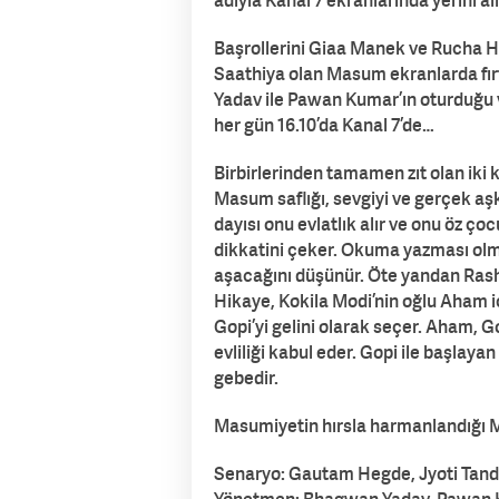
adıyla Kanal 7 ekranlarında yerini alı
Başrollerini Giaa Manek ve Rucha Ha
Saathiya olan Masum ekranlarda fır
Yadav ile Pawan Kumar’ın oturduğu 
her gün 16.10’da Kanal 7’de…
Birbirlerinden tamamen zıt olan iki k
Masum saflığı, sevgiyi ve gerçek aşkı
dayısı onu evlatlık alır ve onu öz ç
dikkatini çeker. Okuma yazması olma
aşacağını düşünür. Öte yandan Rashi 
Hikaye, Kokila Modi’nin oğlu Aham iç
Gopi’yi gelini olarak seçer. Aham, 
evliliği kabul eder. Gopi ile başlay
gebedir.
Masumiyetin hırsla harmanlandığı M
Senaryo: Gautam Hegde, Jyoti Tand