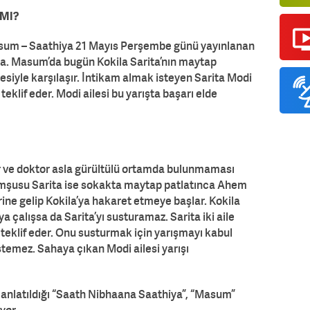
 MI?
Masum – Saathiya 21 Mayıs Perşembe günü yayınlanan
da. Masum’da bugün Kokila Sarita’nın maytap
siyle karşılaşır. İntikam almak isteyen Sarita Modi
teklif eder. Modi ailesi bu yarışta başarı elde
r ve doktor asla gürültülü ortamda bulunmaması
komşusu Sarita ise sokakta maytap patlatınca Ahem
erine gelip Kokila’ya hakaret etmeye başlar. Kokila
 çalışsa da Sarita’yı susturamaz. Sarita iki aile
 teklif eder. Onu susturmak için yarışmayı kabul
stemez. Sahaya çıkan Modi ailesi yarışı
n anlatıldığı “Saath Nibhaana Saathiya”, “Masum”