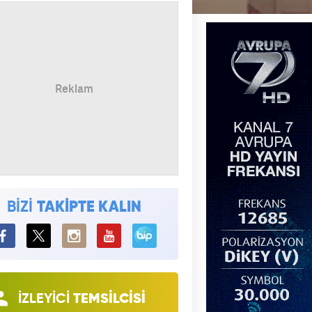
BİZİ
TAKİPTE KALIN
BiP
İZLEYİCİ
TEMSİLCİSİ