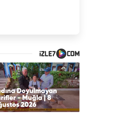
adına Doyulmayan
rifler - Muğla | 8
ğustos 2026