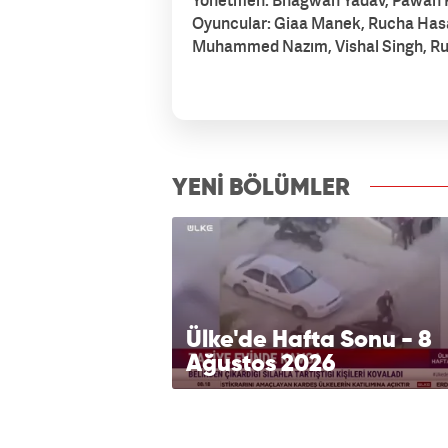
Yönetmen: Bhagwan Yadav, Pawan
Oyuncular: Giaa Manek, Rucha Hasa
Muhammed Nazım, Vishal Singh, Ru
izle7.com
YENİ BÖLÜMLER
Ülke'de Hafta Sonu - 8
Ağustos 2026