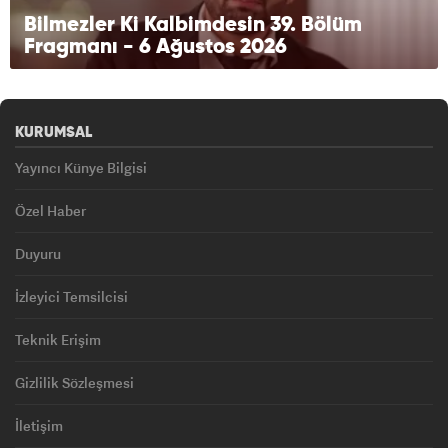
Bilmezler Ki Kalbimdesin 39. Bölüm
Fragmanı - 6 Ağustos 2026
KURUMSAL
Yayıncı Künye Bilgisi
Özel Haber
Duyuru
İzleyici Temsilcisi
Teknik Erişim
Gizlilik Sözleşmesi
İletişim