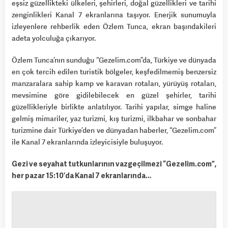
eşsiz güzellikteki ülkeleri, şehirleri, doğal güzellikleri ve tarihi
zenginlikleri Kanal 7 ekranlarına taşıyor. Enerjik sunumuyla
izleyenlere rehberlik eden Özlem Tunca, ekran başındakileri
adeta yolculuğa çıkarıyor.
Özlem Tunca’nın sunduğu “Gezelim.com”da, Türkiye ve dünyada
en çok tercih edilen turistik bölgeler, keşfedilmemiş benzersiz
manzaralara sahip kamp ve karavan rotaları, yürüyüş rotaları,
mevsimine göre gidilebilecek en güzel şehirler, tarihi
güzellikleriyle birlikte anlatılıyor. Tarihi yapılar, simge haline
gelmiş mimariler, yaz turizmi, kış turizmi, ilkbahar ve sonbahar
turizmine dair Türkiye’den ve dünyadan haberler, “Gezelim.com”
ile Kanal 7 ekranlarında izleyicisiyle buluşuyor.
Gezi ve seyahat tutkunlarının vazgeçilmezi “Gezelim.com”,
her pazar 15:10’da Kanal 7 ekranlarında…