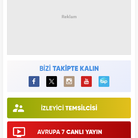
BİZİ
TAKİPTE KALIN
BiP
İZLEYİCİ
TEMSİLCİSİ
AVRUPA 7
CANLI YAYIN