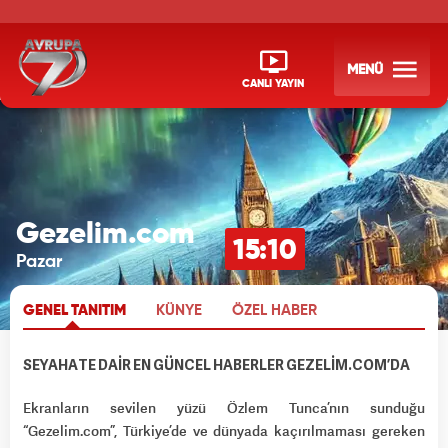
MENÜ
CANLI YAYIN
Gezelim.com
15:10
Pazar
GENEL TANITIM
KÜNYE
ÖZEL HABER
SEYAHATE DAİR EN GÜNCEL HABERLER GEZELİM.COM’DA
Ekranların sevilen yüzü Özlem Tunca’nın sunduğu
“Gezelim.com”, Türkiye’de ve dünyada kaçırılmaması gereken