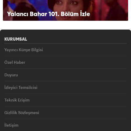
Yalancı Bahar 101. Bölüm İzle
KURUMSAL
Yayıncı Künye Bilgisi
Özel Haber
Duyuru
İzleyici Temsilcisi
Teknik Erişim
Gizlilik Sözleşmesi
İletişim