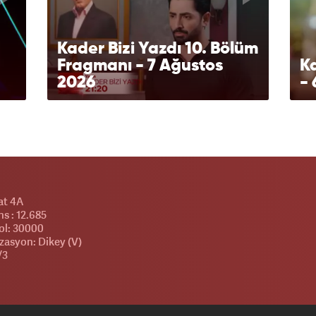
Kader Bizi Yazdı 10. Bölüm
Fragmanı - 7 Ağustos
Ka
2026
- 
at 4A
s : 12.685
l: 30000
zasyon: Dikey (V)
/3