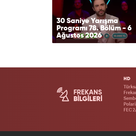
30 Saniye Yarışma
Programı 78. Bölüm - 6
Ağustos 2026
HD
Türks
FREKANS
Frekan
Sembo
BİLGİLERİ
Polari
FEC 2