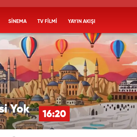
SİNEMA
TV FİLMİ
YAYIN AKIŞI
si Yok
16:20