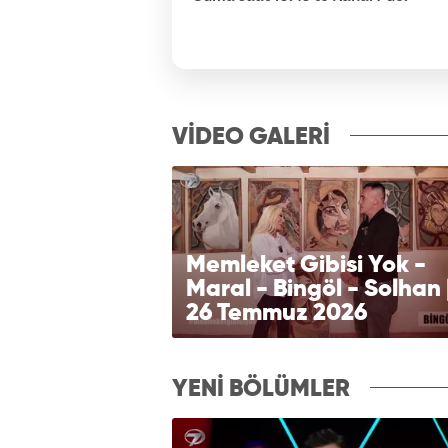
VİDEO GALERİ
Memleket Gibisi Yok -
Maral - Bingöl - Solhan 
26 Temmuz 2026
izle7.com
YENİ BÖLÜMLER