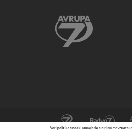
ÜlkeTV
Haber7
İzle7
Veri politikasındaki amaçlarla sınırlı ve mevzuata