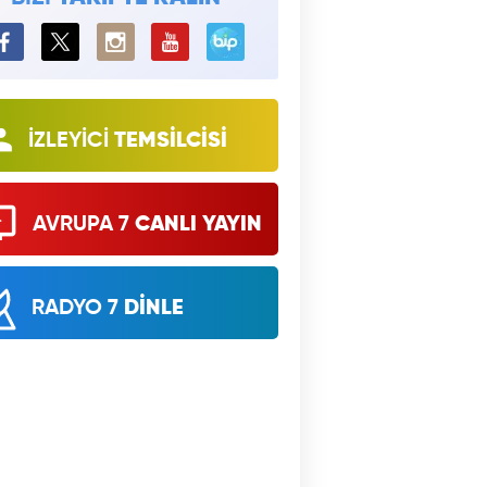
BiP
İZLEYİCİ
TEMSİLCİSİ
AVRUPA 7
CANLI YAYIN
RADYO 7
DİNLE