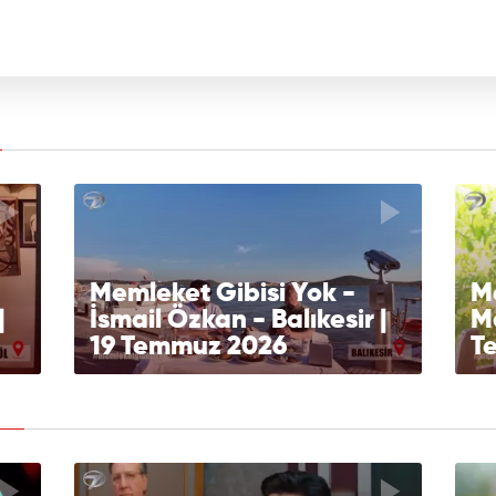
Memleket Gibisi Yok -
Me
|
İsmail Özkan - Balıkesir |
Ma
19 Temmuz 2026
T