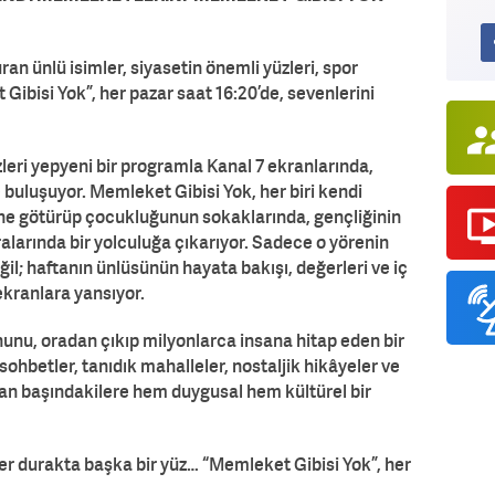
uran ünlü isimler, siyasetin önemli yüzleri, spor
ibisi Yok”, her pazar saat 16:20’de, sevenlerini
leri yepyeni bir programla Kanal 7 ekranlarında,
buluşuyor. Memleket Gibisi Yok, her biri kendi
ine götürüp çocukluğunun sokaklarında, gençliğinin
ralarında bir yolculuğa çıkarıyor. Sadece o yörenin
ğil; haftanın ünlüsünün hayata bakışı, değerleri ve iç
ekranlara yansıyor.
hunu, oradan çıkıp milyonlarca insana hitap eden bir
sohbetler, tanıdık mahalleler, nostaljik hikâyeler ve
kran başındakilere hem duygusal hem kültürel bir
r durakta başka bir yüz… “Memleket Gibisi Yok”, her