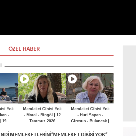
ÖZEL HABER
ENDİ MEMLEKETLERİNİ“MEMLEKET GİBİSİ YOK”