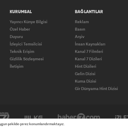
KURUMSAL
BAĞLANTILAR
Yayıncı Künye Bilgisi
Reklam
Özel Haber
Basın
Duyuru
Arşiv
İzleyici Temsilcisi
İnsan Kaynakları
Teknik Erişim
Kanal 7 Filmleri
Gizlilik Sözleşmesi
Kanal 7 Dizileri
İletişim
Hint Dizileri
Gelin Dizisi
Kuma Dizisi
Gir Dünyama Hint Dizisi
Yasemin
 uygun şekilde çerez konumlandırmaktayız.