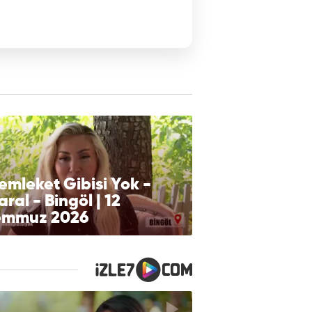
mleket Gibisi Yok -
ral - Bingöl | 12
emmuz 2026