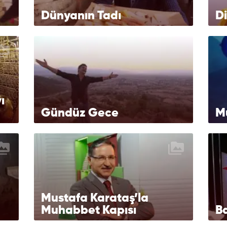
Dünyanın Tadı
Di
ı
Gündüz Gece
M
Mustafa Karataş’la
Muhabbet Kapısı
Ba