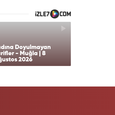
adına Doyulmayan
rifler - Muğla | 8
ğustos 2026