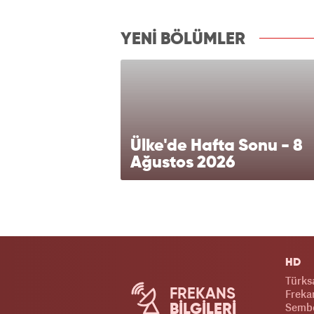
izle7.com
YENİ BÖLÜMLER
Ülke'de Hafta Sonu - 8
Ağustos 2026
HD
Türks
FREKANS
Frekan
Sembo
BİLGİLERİ