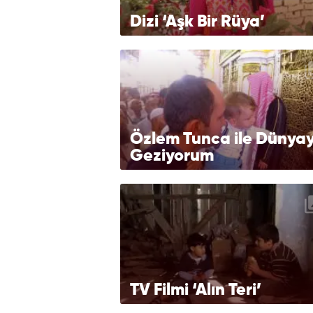
Dizi ‘Aşk Bir Rüya’
Özlem Tunca ile Dünyay
Geziyorum
TV Filmi ‘Alın Teri’