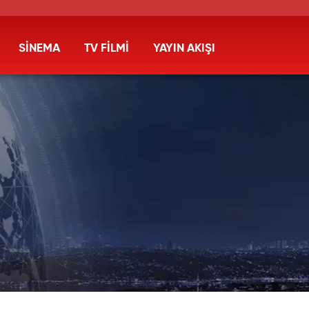
SİNEMA
TV FİLMİ
YAYIN AKIŞI