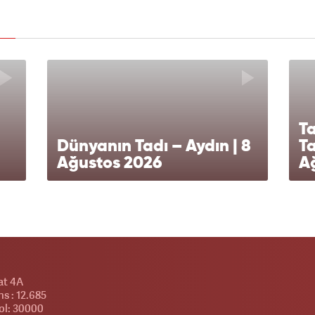
T
Dünyanın Tadı – Aydın | 8
Ta
Ağustos 2026
A
at 4A
s : 12.685
l: 30000