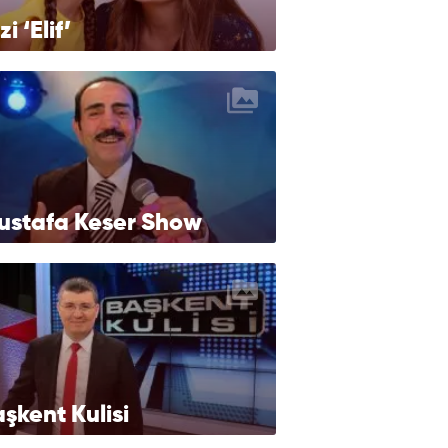
zi ‘Elif’
ustafa Keser Show
şkent Kulisi