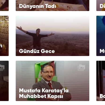
Dünyanın Tadı
Di
ı
Gündüz Gece
M
Mustafa Karataş’la
Muhabbet Kapısı
Ba