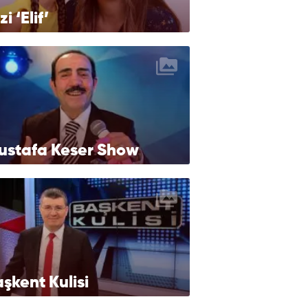
zi ‘Elif’
ustafa Keser Show
şkent Kulisi