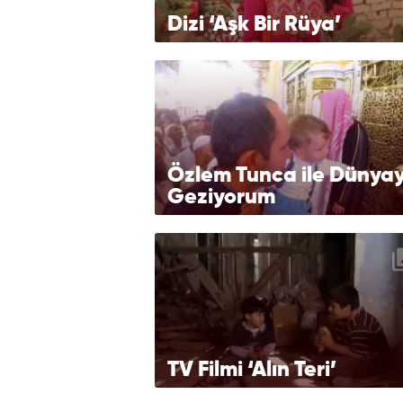
Dizi ‘Aşk Bir Rüya’
Özlem Tunca ile Dünyay
Geziyorum
TV Filmi ‘Alın Teri’