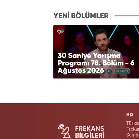
izle7.com
YENİ BÖLÜMLER
30 Saniye Yarışma
Programı 78. Bölüm - 6
Ağustos 2026
HD
Türks
FREKANS
Frekan
Sembo
BİLGİLERİ