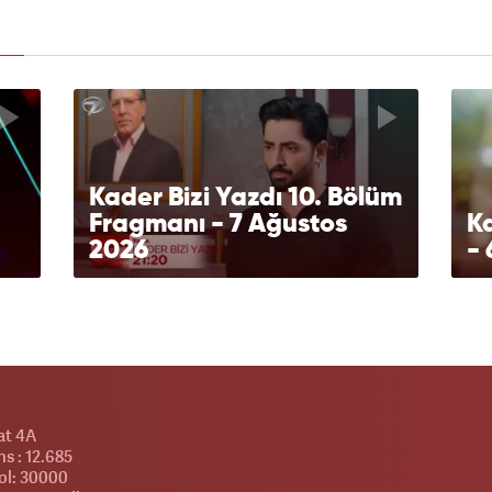
Kader Bizi Yazdı 10. Bölüm
Fragmanı - 7 Ağustos
Ka
2026
- 
at 4A
s : 12.685
l: 30000