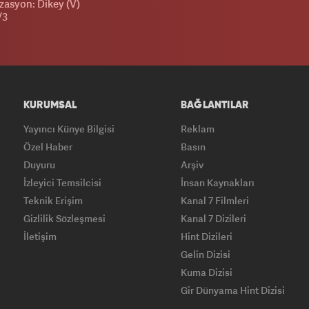
zasyon: Dikey (V)
/3
KURUMSAL
BAĞLANTILAR
Yayıncı Künye Bilgisi
Reklam
Özel Haber
Basın
Duyuru
Arşiv
İzleyici Temsilcisi
İnsan Kaynakları
Teknik Erişim
Kanal 7 Filmleri
Gizlilik Sözleşmesi
Kanal 7 Dizileri
İletişim
Hint Dizileri
Gelin Dizisi
Kuma Dizisi
Gir Dünyama Hint Dizisi